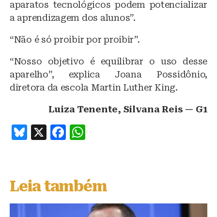
aparatos tecnológicos podem potencializar
a aprendizagem dos alunos”.
“Não é só proibir por proibir”.
“Nosso objetivo é equilibrar o uso desse
aparelho”, explica Joana Possidônio,
diretora da escola Martin Luther King.
Luiza Tenente, Silvana Reis — G1
B
X
F
W
lu
a
h
e
c
at
s
e
s
Leia também
k
b
A
y
o
p