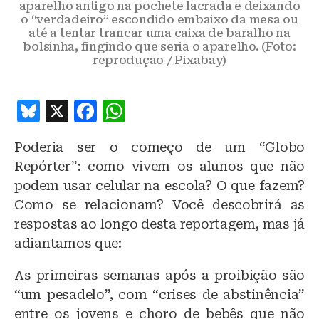
aparelho antigo na pochete lacrada e deixando
o “verdadeiro” escondido embaixo da mesa ou
até a tentar trancar uma caixa de baralho na
bolsinha, fingindo que seria o aparelho. (Foto:
reprodução / Pixabay)
B
X
F
W
lu
a
h
Poderia ser o começo de um “Globo
e
c
at
Repórter”: como vivem os alunos que não
s
e
s
podem usar celular na escola? O que fazem?
k
b
A
Como se relacionam? Você descobrirá as
y
o
p
respostas ao longo desta reportagem, mas já
o
p
adiantamos que:
k
As primeiras semanas após a proibição são
“um pesadelo”, com “crises de abstinência”
entre os jovens e choro de bebês que não