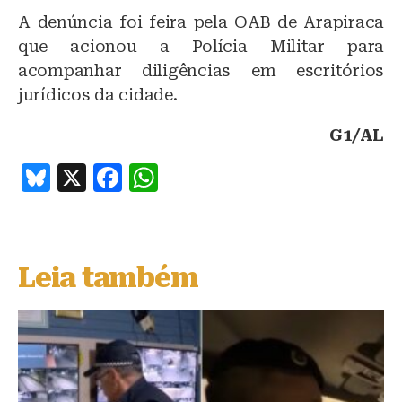
A denúncia foi feira pela OAB de Arapiraca
que acionou a Polícia Militar para
acompanhar diligências em escritórios
jurídicos da cidade.
G1/AL
B
X
F
W
lu
a
h
e
c
at
s
e
s
Leia também
k
b
A
y
o
p
o
p
k