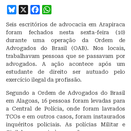
B
X
F
W
lu
a
h
Seis escritórios de advocacia em Arapiraca
e
c
at
foram fechados nesta sexta-feira (10)
s
e
s
durante uma operação da Ordem de
k
b
A
Advogados do Brasil (OAB). Nos locais,
y
o
p
trabalhavam pessoas que se passavam por
o
p
advogados. A ação acontece após um
estudante de direito ser autuado pelo
k
exercício ilegal da profissão.
Segundo a Ordem de Advogados do Brasil
em Alagoas, 16 pessoas foram levadas para
a Central de Polícia, onde foram lavrados
TCOs e em outros casos, foram instaurados
inquéritos policiais. As polícias Militar e