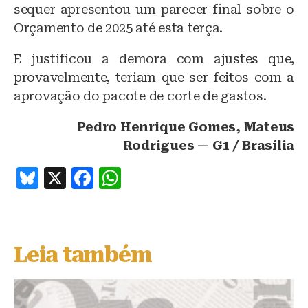
sequer apresentou um parecer final sobre o
Orçamento de 2025 até esta terça.
E justificou a demora com ajustes que,
provavelmente, teriam que ser feitos com a
aprovação do pacote de corte de gastos.
Pedro Henrique Gomes, Mateus
Rodrigues — G1 / Brasília
B
X
F
W
lu
a
h
e
c
at
s
e
s
Leia também
k
b
A
y
o
p