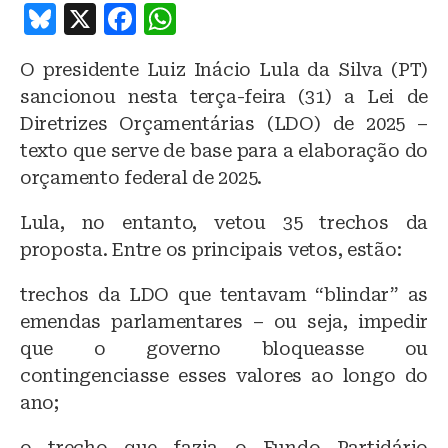
B
X
F
W
lu
a
h
O presidente Luiz Inácio Lula da Silva (PT)
e
c
at
sancionou nesta terça-feira (31) a Lei de
s
e
s
Diretrizes Orçamentárias (LDO) de 2025 –
k
b
A
texto que serve de base para a elaboração do
y
o
p
orçamento federal de 2025.
o
p
Lula, no entanto, vetou 35 trechos da
k
proposta. Entre os principais vetos, estão:
trechos da LDO que tentavam “blindar” as
emendas parlamentares – ou seja, impedir
que o governo bloqueasse ou
contingenciasse esses valores ao longo do
ano;
o trecho que fazia o Fundo Partidário