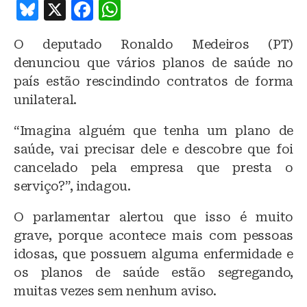
B
X
F
W
lu
a
h
O deputado Ronaldo Medeiros (PT)
e
c
at
denunciou que vários planos de saúde no
s
e
s
país estão rescindindo contratos de forma
k
b
A
unilateral.
y
o
p
“Imagina alguém que tenha um plano de
o
p
saúde, vai precisar dele e descobre que foi
k
cancelado pela empresa que presta o
serviço?”, indagou.
O parlamentar alertou que isso é muito
grave, porque acontece mais com pessoas
idosas, que possuem alguma enfermidade e
os planos de saúde estão segregando,
muitas vezes sem nenhum aviso.