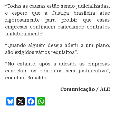
“Todas as causas estão sendo judicializadas,
e espero que a Justiça brasileira atue
rigorosamente para proibir que essas
empresas continuem cancelando contratos
unilateralmente”
“Quando alguém deseja aderir a um plano,
são exigidos vários requisitos”.
“No entanto, após a adesão, as empresas
cancelam os contratos sem justificativa”,
concluiu Ronaldo.
Comunicação / ALE
B
X
F
W
lu
a
h