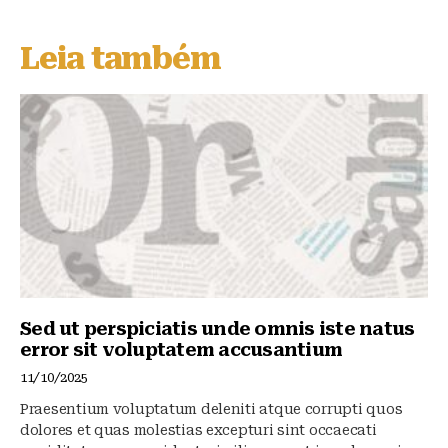
e
c
at
s
e
s
Leia também
k
b
A
y
o
p
o
p
k
Sed ut perspiciatis unde omnis iste natus
error sit voluptatem accusantium
11/10/2025
Praesentium voluptatum deleniti atque corrupti quos
dolores et quas molestias excepturi sint occaecati