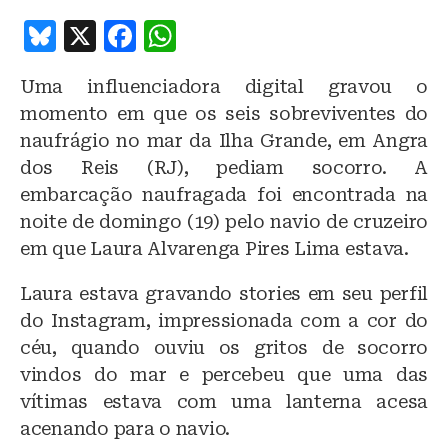
B
X
F
W
lu
a
h
Uma influenciadora digital gravou o
e
c
at
momento em que os seis sobreviventes do
s
e
s
naufrágio no mar da Ilha Grande, em Angra
k
b
A
dos Reis (RJ), pediam socorro. A
y
o
p
embarcação naufragada foi encontrada na
o
p
noite de domingo (19) pelo navio de cruzeiro
em que Laura Alvarenga Pires Lima estava.
k
Laura estava gravando stories em seu perfil
do Instagram, impressionada com a cor do
céu, quando ouviu os gritos de socorro
vindos do mar e percebeu que uma das
vítimas estava com uma lanterna acesa
acenando para o navio.