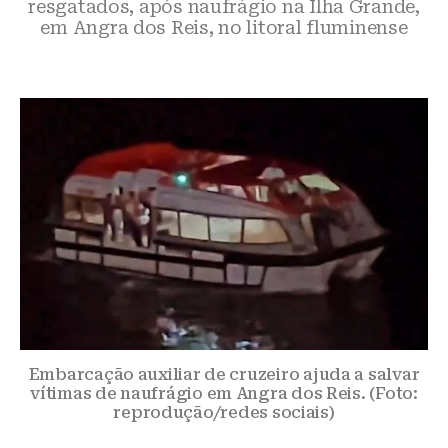
resgatados, após naufrágio na Ilha Grande,
em Angra dos Reis, no litoral fluminense
Embarcação auxiliar de cruzeiro ajuda a salvar
vítimas de naufrágio em Angra dos Reis. (Foto:
reprodução/redes sociais)