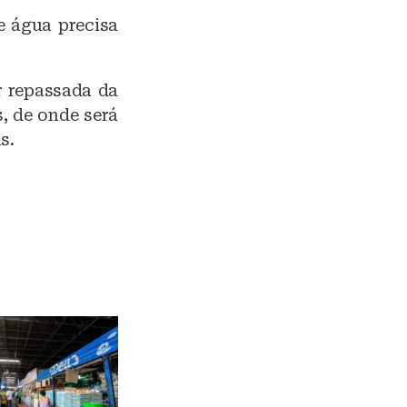
e água precisa
r repassada da
s, de onde será
s.