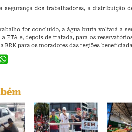
 a segurança dos trabalhadores, a distribuição d
.
rabalho for concluído, a água bruta voltará a se
a ETA e, depois de tratada, para os reservatório
la BRK para os moradores das regiões beneficiada
F
W
a
h
c
at
e
s
mbém
b
A
o
p
o
p
k