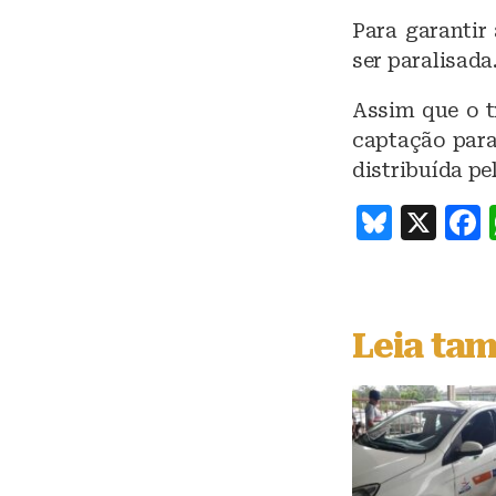
Para garantir
ser paralisada
Assim que o t
captação para 
distribuída pe
B
X
lu
e
s
Leia ta
k
y