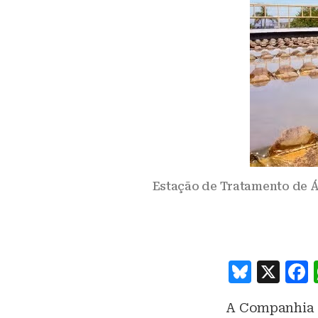
Estação de Tratamento de Á
B
X
lu
A Companhia d
e