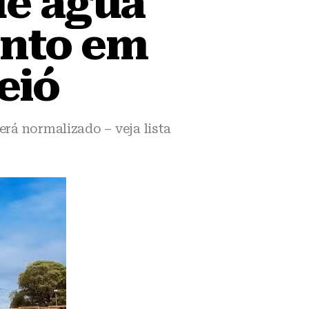
de água
ento em
eió
erá normalizado – veja lista