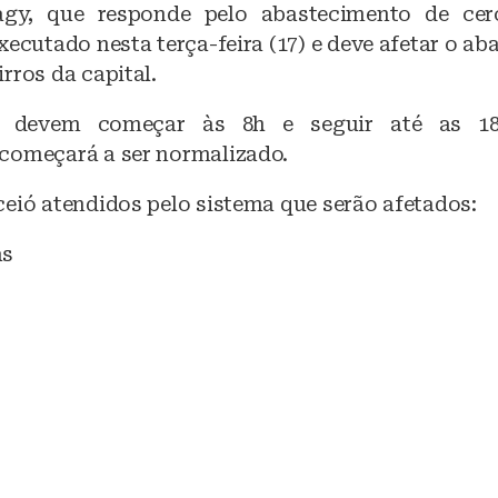
agy, que responde pelo abastecimento de ce
e
s
xecutado nesta terça-feira (17) e deve afetar o a
b
A
rros da capital.
o
p
s devem começar às 8h e seguir até as 1
o
p
começará a ser normalizado.
k
ceió atendidos pelo sistema que serão afetados:
as