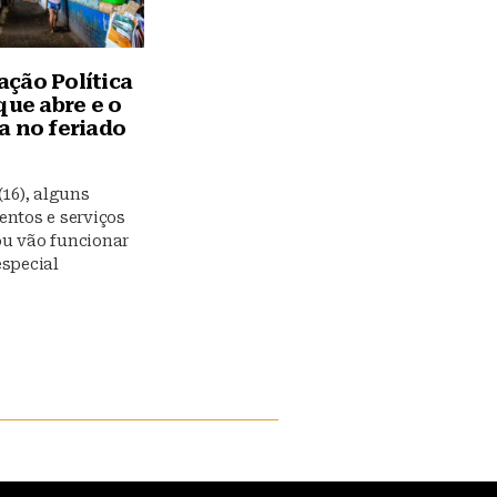
ção Política
que abre e o
a no feriado
(16), alguns
entos e serviços
u vão funcionar
especial