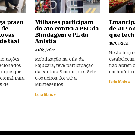
ga prazo
Milhares participam
Emancipa
 de
do ato contra a PEC da
de AL: o 
novas
Blindagem e PL da
que fech
de táxi
Anistia
15/09/2025
21/09/2025
Nesta terça 
icitações
Mobilização na orla da
estabelecim
lecionados
Pajuçara, teve participação
não abrem o
o, que que
da cantora Simone; dos Sete
em horário 
cional para
Coqueiros, foi até a
Leia Mais »
s de
Multieventos
Leia Mais »