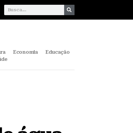
ura
Economia
Educação
úde