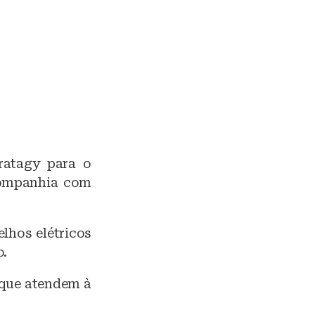
ratagy para o
 companhia com
lhos elétricos
o.
que atendem à