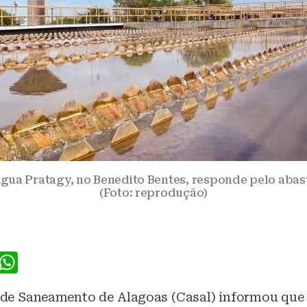
gua Pratagy, no Benedito Bentes, responde pelo abas
(Foto: reprodução)
F
W
a
h
e Saneamento de Alagoas (Casal) informou que
c
at