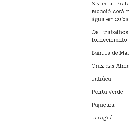
Sistema Prat
s
Maceió, será e
k
água em 20 bai
y
Os trabalho
fornecimento 
Bairros de Ma
Cruz das Alm
Jatiúca
Ponta Verde
Pajuçara
Jaraguá