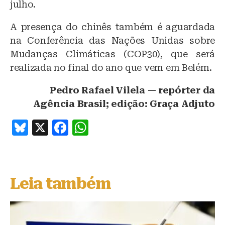
julho.
A presença do chinês também é aguardada
na Conferência das Nações Unidas sobre
Mudanças Climáticas (COP30), que será
realizada no final do ano que vem em Belém.
Pedro Rafael Vilela — repórter da
Agência Brasil; edição: Graça Adjuto
B
X
F
W
lu
a
h
e
c
at
s
e
s
Leia também
k
b
A
y
o
p
o
p