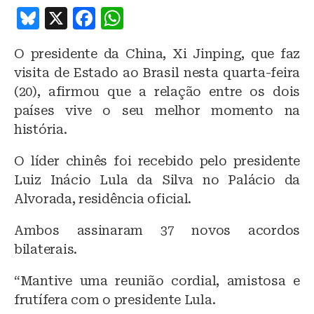
B
X
F
W
lu
a
h
O presidente da China, Xi Jinping, que faz
e
c
at
visita de Estado ao Brasil nesta quarta-feira
s
e
s
(20), afirmou que a relação entre os dois
k
b
A
países vive o seu melhor momento na
y
o
p
história.
o
p
O líder chinês foi recebido pelo presidente
k
Luiz Inácio Lula da Silva no Palácio da
Alvorada, residência oficial.
Ambos assinaram 37 novos acordos
bilaterais.
“Mantive uma reunião cordial, amistosa e
frutífera com o presidente Lula.