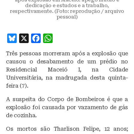
dedicação e estudos e a trabalho,
respectivamente. (Foto: reprodução / arquivo
pessoal)
B
X
F
W
lu
a
h
Três pessoas morreram após a explosão que
e
c
at
causou o desabamento de um prédio no
s
e
s
Residencial Maceió I, na Cidade
k
b
A
Universitária, na madrugada desta quinta-
y
o
p
feira (7).
o
p
A suspeita do Corpo de Bombeiros é que a
k
explosão foi causada por vazamento de gás
de cozinha.
Os mortos são Tharlison Felipe, 12 anos;