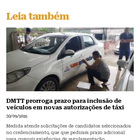
e
c
at
s
e
s
Leia também
k
b
A
y
o
p
o
p
k
DMTT prorroga prazo para inclusão de
veículos em novas autorizações de táxi
30/09/2025
Medida atende solicitações de candidatos selecionados
no credenciamento, que que pediram prazo adicional
para cumprir exigências de regulamentação