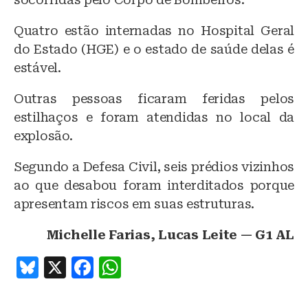
Quatro estão internadas no Hospital Geral
do Estado (HGE) e o estado de saúde delas é
estável.
Outras pessoas ficaram feridas pelos
estilhaços e foram atendidas no local da
explosão.
Segundo a Defesa Civil, seis prédios vizinhos
ao que desabou foram interditados porque
apresentam riscos em suas estruturas.
Michelle Farias, Lucas Leite — G1 AL
B
X
F
W
lu
a
h