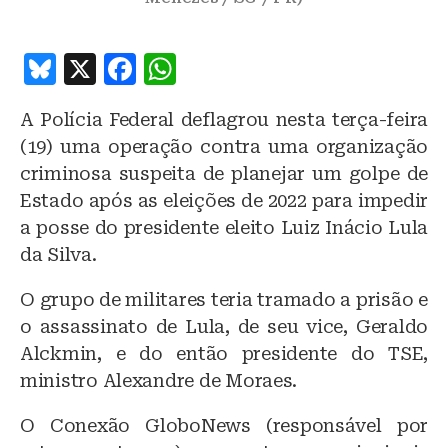
B
X
F
W
lu
a
h
A Polícia Federal deflagrou nesta terça-feira
e
c
at
(19) uma operação contra uma organização
s
e
s
criminosa suspeita de planejar um golpe de
k
b
A
Estado após as eleições de 2022 para impedir
y
o
p
a posse do presidente eleito Luiz Inácio Lula
o
p
da Silva.
k
O grupo de militares teria tramado a prisão e
o assassinato de Lula, de seu vice, Geraldo
Alckmin, e do então presidente do TSE,
ministro Alexandre de Moraes.
O Conexão GloboNews (responsável por