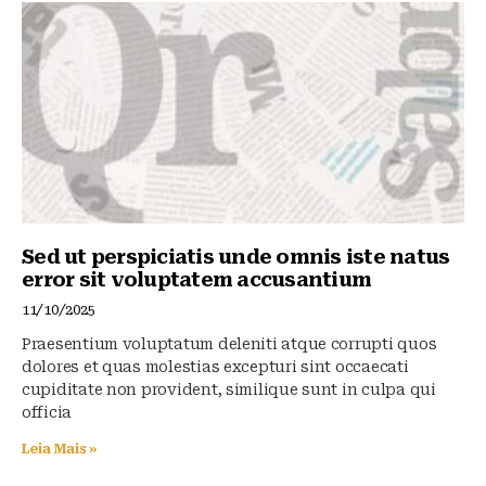
y
o
p
o
p
k
Sed ut perspiciatis unde omnis iste natus
error sit voluptatem accusantium
11/10/2025
Praesentium voluptatum deleniti atque corrupti quos
dolores et quas molestias excepturi sint occaecati
cupiditate non provident, similique sunt in culpa qui
officia
Leia Mais »