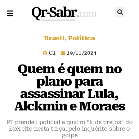
Brasil
,
Política
G1
19/11/2024
Quem é quem no
plano para
assassinar Lula,
Alckmin e Moraes
PF prendeu policial e quatro “kids pretos” do
Exército nesta terça, pelo inquérito sobre o
golpe