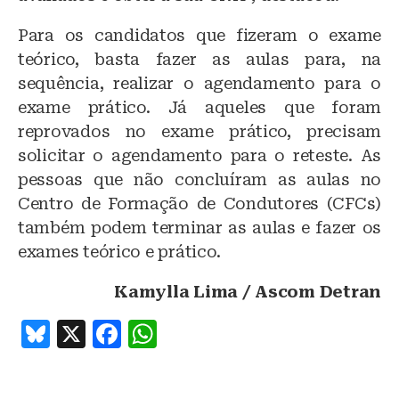
Para os candidatos que fizeram o exame
teórico, basta fazer as aulas para, na
sequência, realizar o agendamento para o
exame prático. Já aqueles que foram
reprovados no exame prático, precisam
solicitar o agendamento para o reteste. As
pessoas que não concluíram as aulas no
Centro de Formação de Condutores (CFCs)
também podem terminar as aulas e fazer os
exames teórico e prático.
Kamylla Lima / Ascom Detran
B
X
F
W
lu
a
h
e
c
at