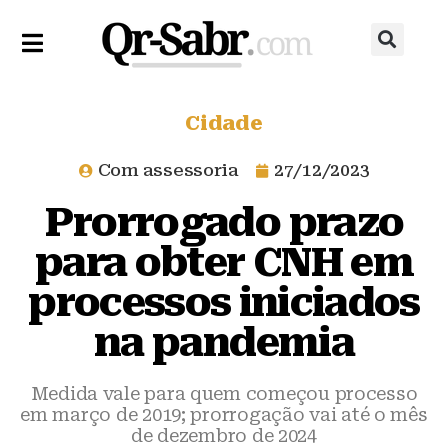
Cidade
Com assessoria
27/12/2023
Prorrogado prazo
para obter CNH em
processos iniciados
na pandemia
Medida vale para quem começou processo
em março de 2019; prorrogação vai até o mês
de dezembro de 2024