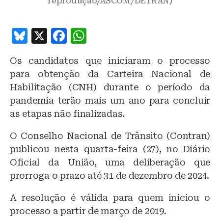
reprodução/ASCOM/DETRAN)
B
X
F
W
lu
a
h
Os candidatos que iniciaram o processo
e
c
at
para obtenção da Carteira Nacional de
s
e
s
Habilitação (CNH) durante o período da
k
b
A
pandemia terão mais um ano para concluir
y
o
p
as etapas não finalizadas.
o
p
O Conselho Nacional de Trânsito (Contran)
k
publicou nesta quarta-feira (27), no Diário
Oficial da União, uma deliberação que
prorroga o prazo até 31 de dezembro de 2024.
A resolução é válida para quem iniciou o
processo a partir de março de 2019.