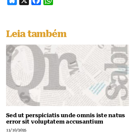
B
X
F
W
lu
a
h
e
c
at
s
e
s
Leia também
k
b
A
y
o
p
o
p
k
Sed ut perspiciatis unde omnis iste natus
error sit voluptatem accusantium
11/10/2025