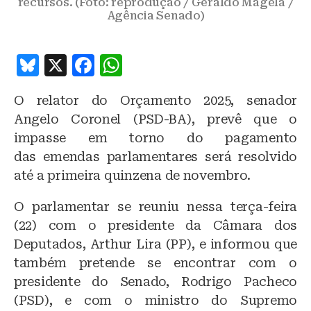
recursos. (Foto: reprodução / Geraldo Magela /
Agência Senado)
B
X
F
W
lu
a
h
O relator do Orçamento 2025, senador
e
c
at
Angelo Coronel (PSD-BA), prevê que o
s
e
s
impasse em torno do pagamento
k
b
A
das emendas parlamentares será resolvido
y
o
p
até a primeira quinzena de novembro.
o
p
O parlamentar se reuniu nessa terça-feira
k
(22) com o presidente da Câmara dos
Deputados, Arthur Lira (PP), e informou que
também pretende se encontrar com o
presidente do Senado, Rodrigo Pacheco
(PSD), e com o ministro do Supremo