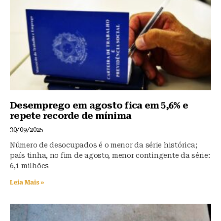
o
p
k
Desemprego em agosto fica em 5,6% e
repete recorde de mínima
30/09/2025
Número de desocupados é o menor da série histórica;
país tinha, no fim de agosto, menor contingente da série:
6,1 milhões
Leia Mais »