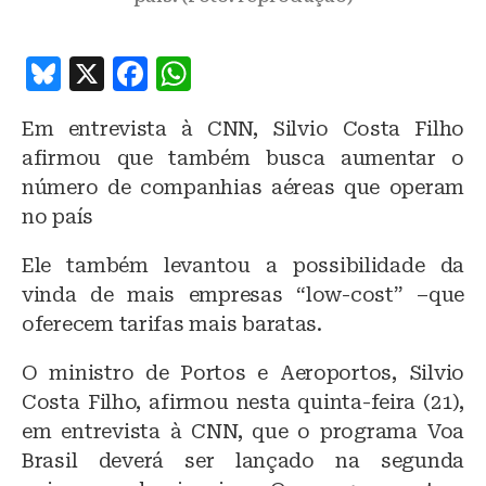
B
X
F
W
lu
a
h
Em entrevista à CNN, Silvio Costa Filho
e
c
at
afirmou que também busca aumentar o
s
e
s
número de companhias aéreas que operam
k
b
A
no país
y
o
p
Ele também levantou a possibilidade da
o
p
vinda de mais empresas “low-cost” –que
k
oferecem tarifas mais baratas.
O ministro de Portos e Aeroportos, Silvio
Costa Filho, afirmou nesta quinta-feira (21),
em entrevista à CNN, que o programa Voa
Brasil deverá ser lançado na segunda