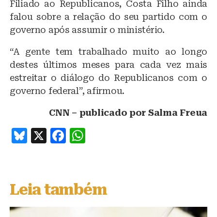
Filiado ao Republicanos, Costa Filho ainda
falou sobre a relação do seu partido com o
governo após assumir o ministério.
“A gente tem trabalhado muito ao longo
destes últimos meses para cada vez mais
estreitar o diálogo do Republicanos com o
governo federal”, afirmou.
CNN – publicado por Salma Freua
B
X
F
W
lu
a
h
e
c
at
s
e
s
Leia também
k
b
A
y
o
p