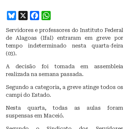
B
X
F
W
lu
a
h
Servidores e professores do Instituto Federal
e
c
at
de Alagoas (Ifal) entraram em greve por
s
e
s
tempo indeterminado nesta quarta-feira
k
b
A
(03).
y
o
p
A decisão foi tomada em assembleia
o
p
realizada na semana passada.
k
Segundo a categoria, a greve atinge todos os
campi do Estado.
Nesta quarta, todas as aulas foram
suspensas em Maceió.
Segundo o Sindicato dos Servidores