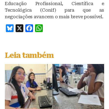
Educação Profissional, Científica e
Tecnológica (Conif) para que as
negociações avancem o mais breve possível.
B
X
F
W
lu
a
h
e
c
at
s
e
s
Leia também
k
b
A
y
o
p
o
p
k