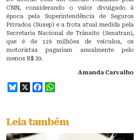
CNN, considerando o valor divulgado à
época pela Superintendência de Seguros
Privados (Susep) e a frota atual medida pela
Secretaria Nacional de Trânsito (Senatran),
que é de 119 milhões de veículos, os
motoristas pagariam anualmente pelo
menos R$ 29.
Amanda Carvalho
B
X
F
W
lu
a
h
e
c
at
s
e
s
Leia também
k
b
A
y
o
p