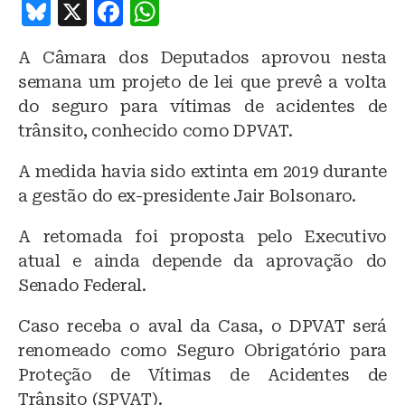
B
X
F
W
lu
a
h
A Câmara dos Deputados aprovou nesta
e
c
at
semana um projeto de lei que prevê a volta
s
e
s
do seguro para vítimas de acidentes de
k
b
A
trânsito, conhecido como DPVAT.
y
o
p
A medida havia sido extinta em 2019 durante
o
p
a gestão do ex-presidente Jair Bolsonaro.
k
A retomada foi proposta pelo Executivo
atual e ainda depende da aprovação do
Senado Federal.
Caso receba o aval da Casa, o DPVAT será
renomeado como Seguro Obrigatório para
Proteção de Vítimas de Acidentes de
Trânsito (SPVAT).