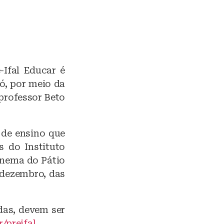
-Ifal Educar é
ó, por meio da
professor Beto
 de ensino que
s do Instituto
cinema do Pátio
 dezembro, das
das, devem ser
/preifal
.