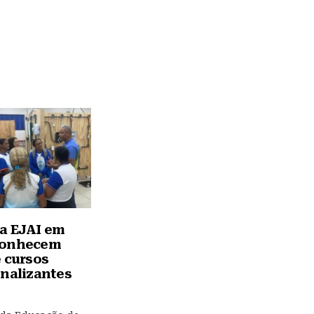
a EJAI em
conhecem
e cursos
onalizantes