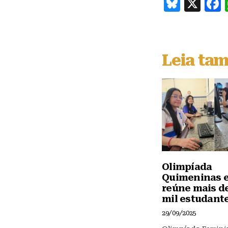
B
X
lu
e
s
Leia ta
k
y
Olimpíada
Quimeninas 
reúne mais d
mil estudant
29/09/2025