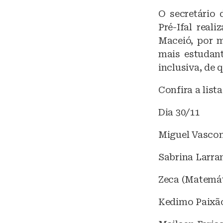
O secretário 
Pré-Ifal real
Maceió, por m
mais estudan
inclusiva, de 
Confira a list
Dia 30/11
Miguel Vascon
Sabrina Larra
Zeca (Matemát
Kedimo Paixão