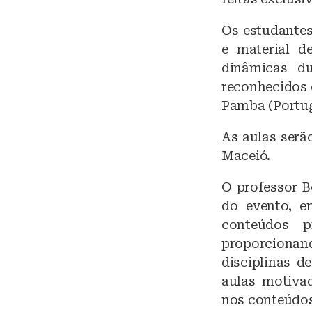
Os estudantes
e material d
dinâmicas d
reconhecidos 
Pamba (Portug
As aulas serã
Maceió.
O professor B
do evento, e
conteúdos p
proporcionand
disciplinas d
aulas motivad
nos conteúdos