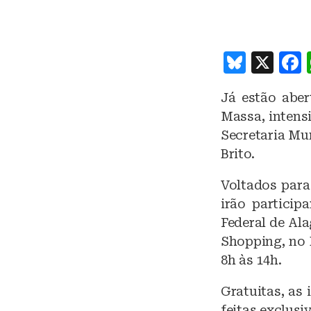
B
X
lu
Já estão aber
e
Massa, intens
s
Secretaria Mu
k
Brito.
y
Voltados para
irão particip
Federal de Ala
Shopping, no 
8h às 14h.
Gratuitas, as
feitas exclusi