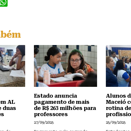
F
W
a
h
c
at
e
s
mbém
b
A
o
p
o
p
k
Estado anuncia
Alunos d
em AL
pagamento de mais
Maceió 
e duas
de R$ 263 milhões para
rotina d
es
professores
profissi
27/09/2025
25/09/2025