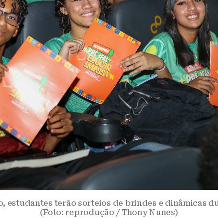
o, estudantes terão sorteios de brindes e dinâmicas du
(Foto: reprodução / Thony Nunes)