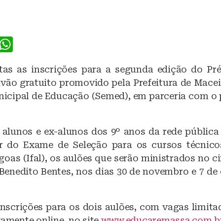
F
W
a
h
tas as inscrições para a segunda edição do Pré
c
at
ivão gratuito promovido pela Prefeitura de Macei
e
s
nicipal de Educação (Semed), em parceria com o 
b
A
o
p
 alunos e ex-alunos dos 9º anos da rede pública
o
p
ar do Exame de Seleção para os cursos técnico
k
goas (Ifal), os aulões que serão ministrados no 
Benedito Bentes, nos dias 30 de novembro e 7 de
 inscrições para os dois aulões, com vagas limita
vamente online, no site
www.educaremassa.com.br