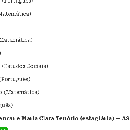
s (Português)
Matemática)
(Matemática)
)
 (Estudos Sociais)
 (Português)
o (Matemática)
guês)
encar e Maria Clara Tenório (estagiária) — 