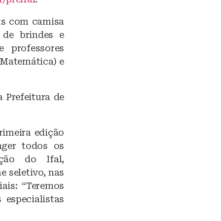
its com camisa
 de brindes e
 professores
(Matemática) e
 Prefeitura de
rimeira edição
nger todos os
ção do Ifal,
 seletivo, nas
iais: “Teremos
 especialistas