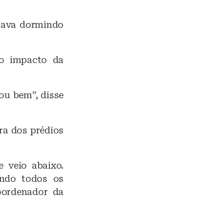
stava dormindo
o impacto da
ou bem”, disse
ura dos prédios
 veio abaixo.
ndo todos os
oordenador da