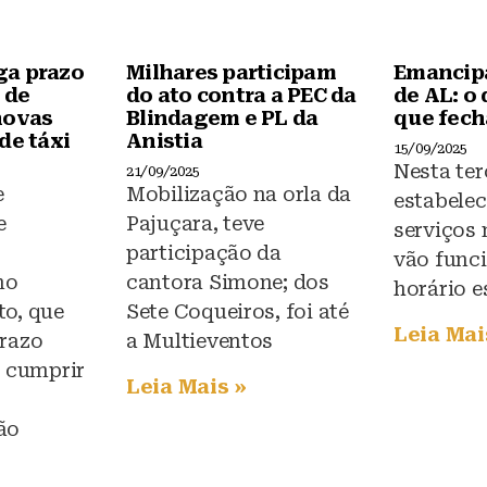
ga prazo
Milhares participam
Emancipa
 de
do ato contra a PEC da
de AL: o 
novas
Blindagem e PL da
que fech
de táxi
Anistia
15/09/2025
Nesta ter
21/09/2025
e
Mobilização na orla da
estabele
e
Pajuçara, teve
serviços
participação da
vão func
no
cantora Simone; dos
horário e
o, que
Sete Coqueiros, foi até
Leia Mai
razo
a Multieventos
a cumprir
Leia Mais »
ão