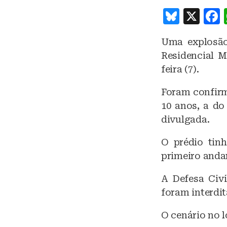
B
X
lu
Uma explosão
e
Residencial M
s
feira (7).
k
Foram confirm
y
10 anos, a do
divulgada.
O prédio tin
primeiro andar
A Defesa Civ
foram interdi
O cenário no l