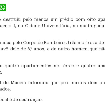
F
W
a
h
 destruiu pelo menos um prédio com oito ap
c
at
aceió I, na Cidade Universitária, na madrugada
e
s
b
A
adas pelo Corpo de Bombeiros três mortes: a d
o
p
 avô dele de 67 anos, e de outro homem que nã
o
p
k
ha quatro apartamentos no térreo e quatro ap
.
il de Maceió informou que pelo menos dois pré
tados.
ocal é de destruição.