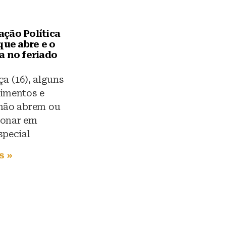
ção Política
que abre e o
a no feriado
ça (16), alguns
cimentos e
 não abrem ou
ionar em
special
s »