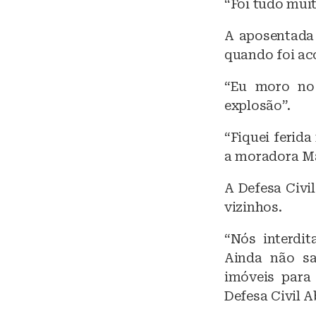
“Foi tudo muit
A aposentada 
quando foi ac
“Eu moro no
explosão”.
“Fiquei ferid
a moradora Ma
A Defesa Civil
vizinhos.
“Nós interdi
Ainda não s
imóveis para
Defesa Civil 