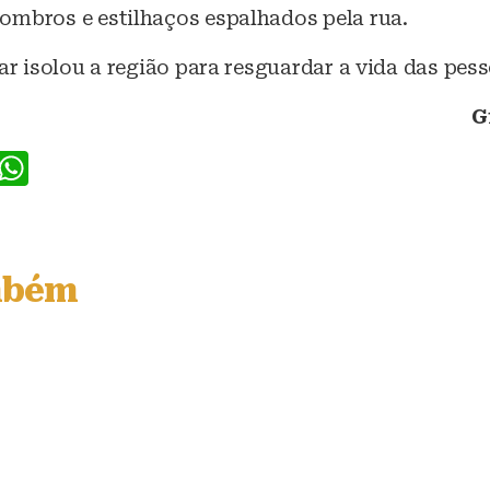
ombros e estilhaços espalhados pela rua.
tar isolou a região para resguardar a vida das pess
G
F
W
a
h
c
at
e
s
mbém
b
A
o
p
o
p
k