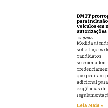
DMTT prorro
para inclusão
veículos em 
autorizações 
30/09/2025
Medida atend
solicitações d
candidatos
selecionados 
credenciament
que pediram p
adicional par
exigências de
regulamentaç
Leia Mais »