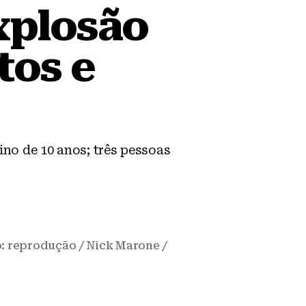
xplosão
tos e
no de 10 anos; três pessoas
o: reprodução / Nick Marone /