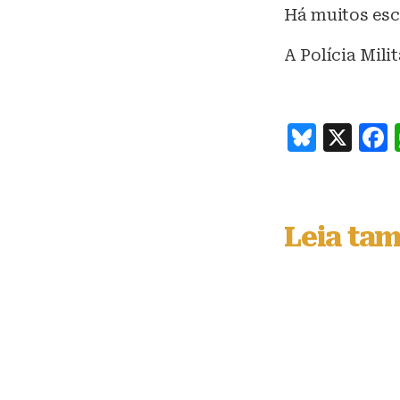
Há muitos esc
A Polícia Mili
B
X
lu
e
s
Leia ta
k
y