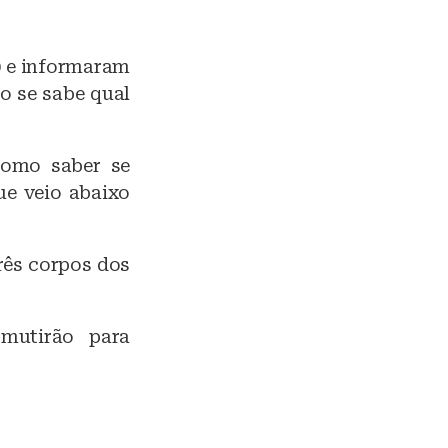
0 e informaram
o se sabe qual
como saber se
ue veio abaixo
rês corpos dos
mutirão para