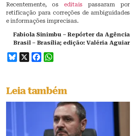
Recentemente, os
editais
passaram por
retificação para correções de ambiguidades
e informações imprecisas.
Fabiola Sinimbu – Repórter da Agência
Brasil – Brasília; edição: Valéria Aguiar
B
X
F
W
lu
a
h
e
c
at
s
e
s
Leia também
k
b
A
y
o
p
o
p
k