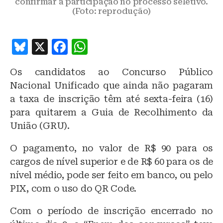
confirmar a participação no processo seletivo.
(Foto: reprodução)
B
X
F
W
lu
a
h
Os candidatos ao Concurso Público
e
c
at
Nacional Unificado que ainda não pagaram
s
e
s
a taxa de inscrição têm até sexta-feira (16)
k
b
A
para quitarem a Guia de Recolhimento da
y
o
p
União (GRU).
o
p
O pagamento, no valor de R$ 90 para os
k
cargos de nível superior e de R$ 60 para os de
nível médio, pode ser feito em banco, ou pelo
PIX, com o uso do QR Code.
Com o período de inscrição encerrado no