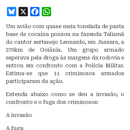
B
X
F
W
lu
a
h
Um avião com quase meia tonelada de pasta
e
c
at
base de cocaína pousou na fazenda Talismã
s
e
s
do cantor sertanejo Leonardo, em Jussara, a
k
b
A
270km de Goiânia. Um grupo armado
y
o
p
esperava pela droga às margens da rodovia e
o
p
entrou em confronto com a Polícia Militar.
Estima-se que 11 criminosos armados
k
participaram da ação.
Entenda abaixo como se deu a invasão, o
confronto e o fuga dos criminosos:
A invasão
A fuga