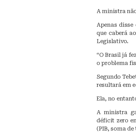
A ministra nã
Apenas disse
que caberá ao
Legislativo.
“O Brasil já f
o problema fis
Segundo Tebet
resultará em e
Ela, no entant
A ministra g
déficit zero 
(PIB, soma de 