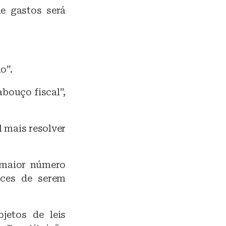
de gastos será
o”.
bouço fiscal”,
l mais resolver
 maior número
nces de serem
jetos de leis