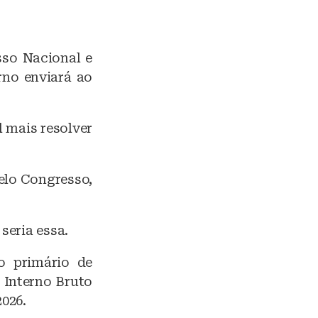
so Nacional e
rno enviará ao
l mais resolver
elo Congresso,
seria essa.
o primário de
 Interno Bruto
2026.