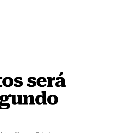
tos será
segundo