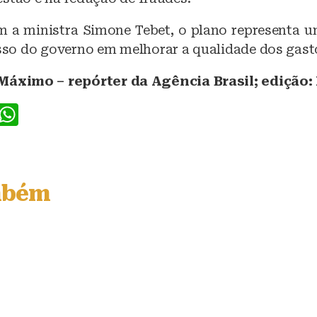
 a ministra Simone Tebet, o plano representa 
o do governo em melhorar a qualidade dos gasto
Máximo – repórter da Agência Brasil; edição:
F
W
a
h
c
at
e
s
mbém
b
A
o
p
o
p
k