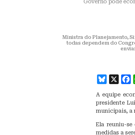
Governo pode econ
Ministra do Planejamento, S
todas dependem do Congres
envia
B
X
lu
A equipe eco
e
presidente Lu
s
municipais, a
k
Ela reuniu-se
y
medidas a ser