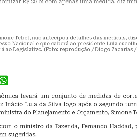
omizar R$ 20 bi com apenas uma medida, diz min
imone Tebet, não antecipou detalhes das medidas, di
so Nacional e que caberá ao presidente Lula escolh
rá ao Legislativo. (Foto: reprodução / Diogo Zacarias 
F
W
a
h
nômica levará um conjunto de medidas de corte
c
at
iz Inácio Lula da Silva logo após o segundo turn
e
s
 ministra do Planejamento e Orçamento, Simone T
b
A
 com o ministro da Fazenda, Fernando Haddad, p
o
p
em sugeridas.