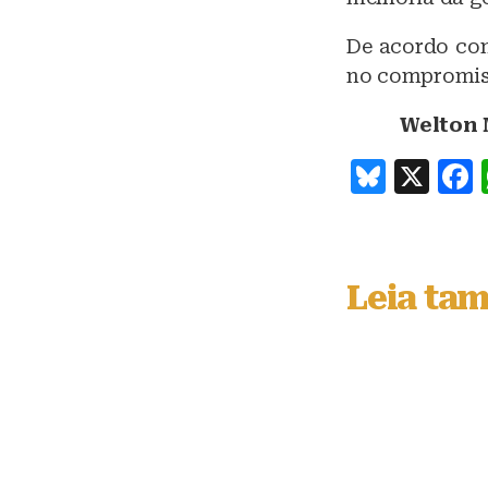
De acordo com
no compromiss
Welton 
B
X
lu
e
s
Leia ta
k
y