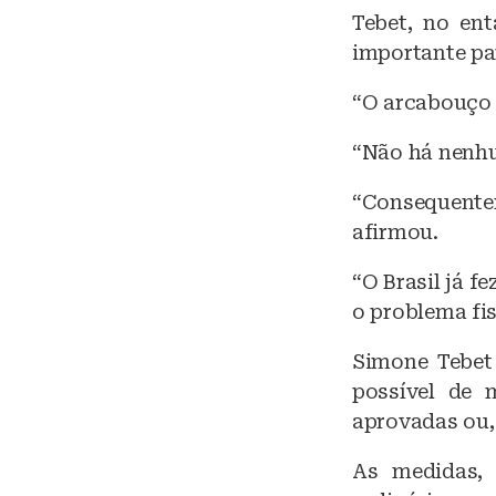
Tebet, no ent
importante pa
“O arcabouço f
“Não há nenhum
“Consequentem
afirmou.
“O Brasil já f
o problema fis
Simone Tebet
possível de 
aprovadas ou, 
As medidas, 