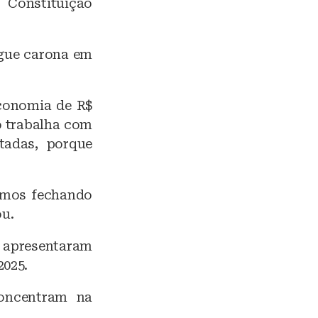
 Constituição
egue carona em
conomia de R$
o trabalha com
adas, porque
tamos fechando
ou.
o apresentaram
2025.
oncentram na