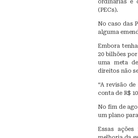
ordinárias e
(PECs).
No caso das P
alguma emend
Embora tenha
20 bilhões po
uma meta de
direitos não s
“A revisão de
conta de R$ 100
No fim de ago
um plano para
Essas ações
melhoria da g