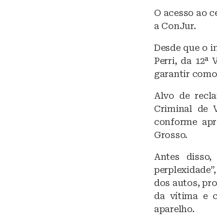
O acesso ao c
a ConJur.
Desde que o in
Perri, da 12ª
garantir como
Alvo de recl
Criminal de 
conforme apr
Grosso.
Antes disso,
perplexidade”
dos autos, pr
da vítima e 
aparelho.