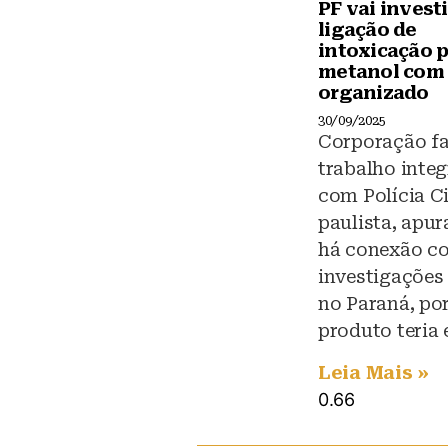
PF vai invest
ligação de
intoxicação 
metanol com
organizado
30/09/2025
Corporação fa
trabalho inte
com Polícia Ci
paulista, apu
há conexão c
investigações
no Paraná, po
produto teria
Leia Mais »