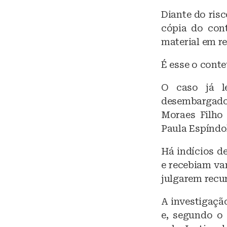
Diante do ris
cópia do cont
material em re
É esse o cont
O caso já l
desembargado
Moraes Filho 
Paula Espíndol
Há indícios d
e recebiam va
julgarem recu
A investigaçã
e, segundo o 