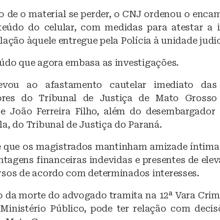
co de o material se perder, o CNJ ordenou o enc
eúdo do celular, com medidas para atestar a 
lação àquele entregue pela Polícia à unidade judic
eúdo que agora embasa as investigações.
evou ao afastamento cautelar imediato das
res do Tribunal de Justiça de Mato Grosso
e João Ferreira Filho, além do desembargador
a, do Tribunal de Justiça do Paraná.
e que os magistrados mantinham amizade íntim
ntagens financeiras indevidas e presentes de elev
rsos de acordo com determinados interesses.
o da morte do advogado tramita na 12ª Vara Crim
Ministério Público, pode ter relação com decis