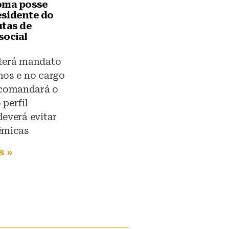
oma posse
sidente do
utas de
social
 terá mandato
nos e no cargo
comandará o
 perfil
deverá evitar
êmicas
s »