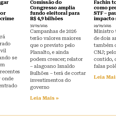
igar
Comissão do
Fachin t
Congresso amplia
como pre
por
fundo eleitoral para
STF – pa
 crime
R$ 4,9 bilhões
impacto 
30/09/2025
29/09/2025
Campanhas de 2026
Ministro
rá
terão valores maiores
de dois a
grado
que o previsto pelo
também 
vil
Planalto, e ainda
CNJ; pelo
rando se
podem crescer; relator
contido, 
om
– alagoano Isnaldo
falas pol
 recentes
Bulhões – terá de cortar
Leia Mai
r onde
investimentos do
 entrado
governo
Leia Mais »