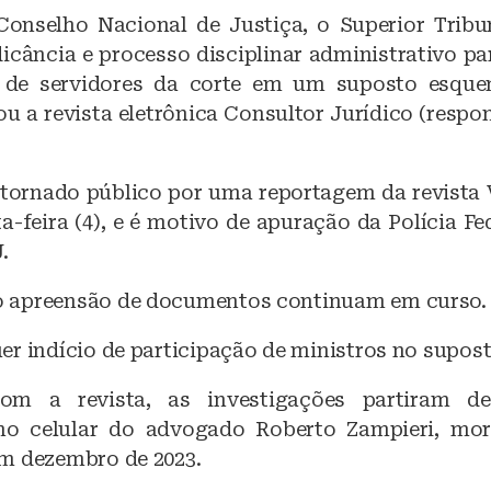
a
h
onselho Nacional de Justiça, o Superior Tribu
c
at
icância e processo disciplinar administrativo pa
e
s
 de servidores da corte em um suposto esque
b
A
u a revista eletrônica Consultor Jurídico (respon
o
p
o
p
 tornado público por uma reportagem da revista 
k
a-feira (4), e é motivo de apuração da Polícia Fe
.
 apreensão de documentos continuam em curso.
er indício de participação de ministros no supos
om a revista, as investigações partiram de
no celular do advogado Roberto Zampieri, mor
m dezembro de 2023.