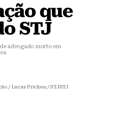
ação que
do STJ
ar de advogado morto em
ros
ão / Lucas Pricken / STJSTJ