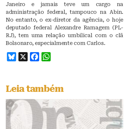
Janeiro e jamais teve um cargo na
administração federal, tampouco na Abin.
No entanto, o ex-diretor da agência, o hoje
deputado federal Alexandre Ramagem (PL-
RJ), tem uma relação umbilical com o clã
Bolsonaro, especialmente com Carlos.
B
X
F
W
lu
a
h
e
c
at
s
e
s
Leia também
k
b
A
y
o
p
o
p
k