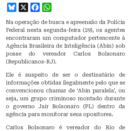
B
X
F
W
lu
a
h
Na operação de busca e apreensão da Polícia
e
c
at
Federal nesta segunda-feira (29), os agentes
s
e
s
encontraram um computador pertencente à
k
b
A
Agência Brasileira de Inteligência (Abin) sob
y
o
p
posse do vereador Carlos Bolsonaro
o
p
(Republicanos-RJ).
k
Ele é suspeito de ser o destinatário de
informações obtidas ilegalmente pelo que se
convencionou chamar de ‘Abin paralela’, ou
seja, um grupo criminoso montado durante
o governo Jair Bolsonaro (PL) dentro da
agência para monitorar seus opositores.
Carlos Bolsonaro é vereador do Rio de