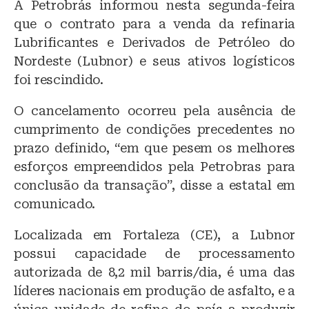
A Petrobrás informou nesta segunda-feira
e
c
at
que o contrato para a venda da refinaria
s
e
s
Lubrificantes e Derivados de Petróleo do
k
b
A
Nordeste (Lubnor) e seus ativos logísticos
y
o
p
foi rescindido.
o
p
O cancelamento ocorreu pela ausência de
k
cumprimento de condições precedentes no
prazo definido, “em que pesem os melhores
esforços empreendidos pela Petrobras para
conclusão da transação”, disse a estatal em
comunicado.
Localizada em Fortaleza (CE), a Lubnor
possui capacidade de processamento
autorizada de 8,2 mil barris/dia, é uma das
líderes nacionais em produção de asfalto, e a