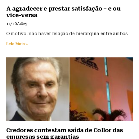
y
o
p
A agradecer e prestar satisfação – e ou
vice-versa
o
p
11/10/2025
k
O motivo: não haver relação de hierarquia entre ambos
Leia Mais »
Credores contestam saída de Collor das
empresas sem garantias