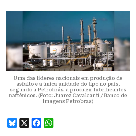
Uma das líderes nacionais em produção de
asfalto e a única unidade do tipo no país,
segundo a Petrobrás, a produzir lubrificantes
naftênicos. (Foto: Juarez Cavalcanti / Banco de
Imagens Petrobras)
B
X
F
W
lu
a
h