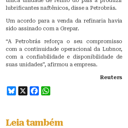
única unidade de refino do país a produzir
lubrificantes naftênicos, disse a Petrobrás.
Um acordo para a venda da refinaria havia
sido assinado com a Grepar.
“A Petrobrás reforça o seu compromisso
com a continuidade operacional da Lubnor,
com a confiabilidade e disponibilidade de
suas unidades”, afirmou a empresa.
Reuters
B
X
F
W
lu
a
h
e
c
at
s
e
s
Leia também
k
b
A