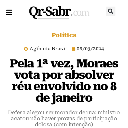
Política
Agência Brasil
08/03/2024
Pela 1ª vez, Moraes
vota por absolver
réu envolvido no 8
de janeiro
Defesa alegou ser morador de rua; ministro
acatou não haver provas de participação
dolosa (com intenção)