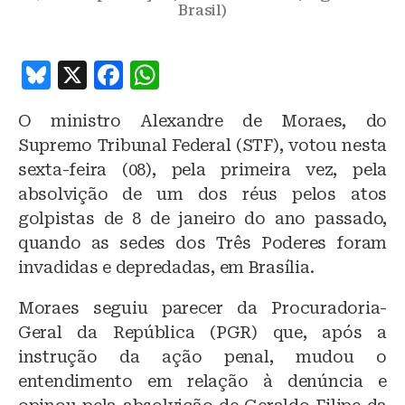
Brasil)
B
X
F
W
lu
a
h
O ministro Alexandre de Moraes, do
e
c
at
Supremo Tribunal Federal (STF), votou nesta
s
e
s
sexta-feira (08), pela primeira vez, pela
k
b
A
absolvição de um dos réus pelos atos
y
o
p
golpistas de 8 de janeiro do ano passado,
o
p
quando as sedes dos Três Poderes foram
invadidas e depredadas, em Brasília.
k
Moraes seguiu parecer da Procuradoria-
Geral da República (PGR) que, após a
instrução da ação penal, mudou o
entendimento em relação à denúncia e