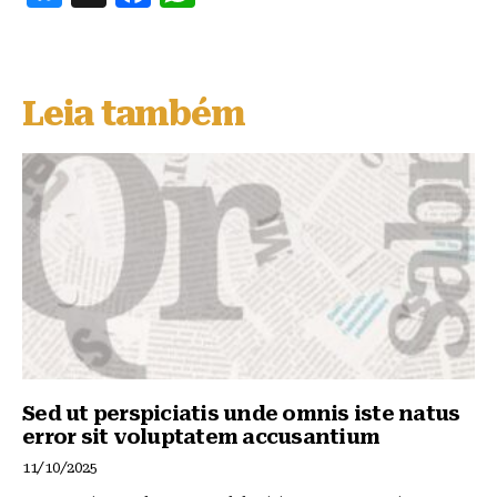
lu
a
h
e
c
at
s
e
s
Leia também
k
b
A
y
o
p
o
p
k
Sed ut perspiciatis unde omnis iste natus
error sit voluptatem accusantium
11/10/2025