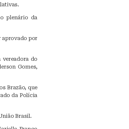
lativas.
o plenário da
r aprovado por
a vereadora do
nderson Gomes,
os Brazão, que
gado da Polícia
União Brasil.
arielle Franco