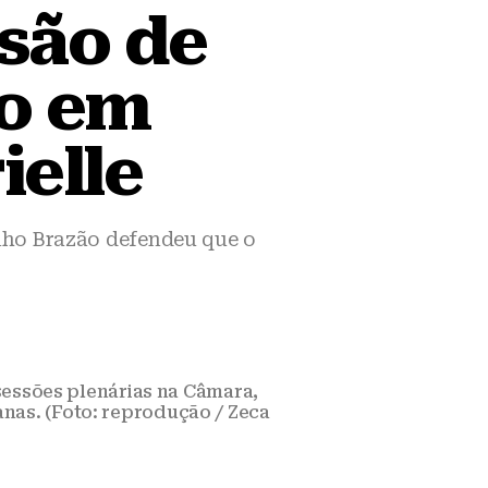
isão de
o em
ielle
inho Brazão defendeu que o
sessões plenárias na Câmara,
anas. (Foto: reprodução / Zeca