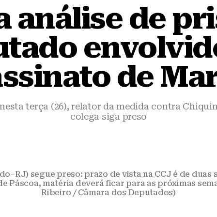
 análise de pr
utado envolvid
ssinato de Mar
nesta terça (26), relator da medida contra Chiqu
colega siga preso
do–RJ) segue preso: prazo de vista na CCJ é de duas 
 de Páscoa, matéria deverá ficar para as próximas sem
Ribeiro / Câmara dos Deputados)