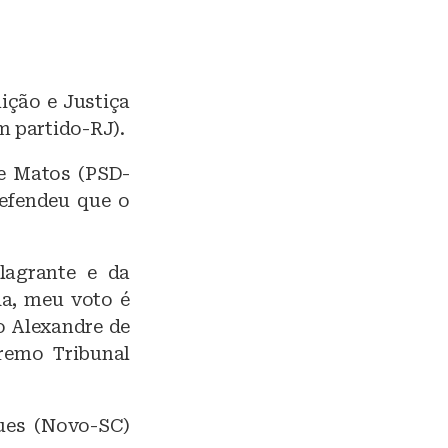
ição e Justiça
m partido-RJ).
de Matos (PSD-
defendeu que o
flagrante e da
da, meu voto é
o Alexandre de
remo Tribunal
ques (Novo-SC)