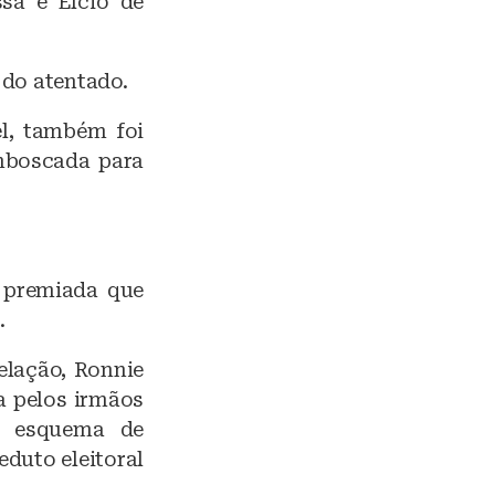
sa e Élcio de
 do atentado.
l, também foi
emboscada para
 premiada que
.
elação, Ronnie
a pelos irmãos
m esquema de
eduto eleitoral