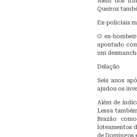
Além dos irm
Queiroz també
Ex-policiais m
O ex-bombeir
apontado como
um desmanch
Delação
Seis anos ap
ajudou os inve
Além de indic
Lessa também 
Brazão como
loteamentos de
de Domingos e