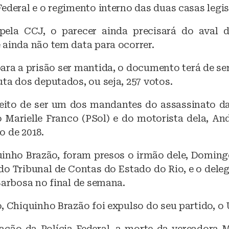
ederal e o regimento interno das duas casas legis
pela CCJ, o parecer ainda precisará do aval d
 ainda não tem data para ocorrer.
para a prisão ser mantida, o documento terá de se
ta dos deputados, ou seja, 257 votos.
eito de ser um dos mandantes do assassinato d
o Marielle Franco (PSol) e do motorista dela, A
o de 2018.
inho Brazão, foram presos o irmão dele, Doming
do Tribunal de Contas do Estado do Rio, e o dele
Barbosa no final de semana.
, Chiquinho Brazão foi expulso do seu partido, o 
ção da Polícia Federal, a morte da vereadora M