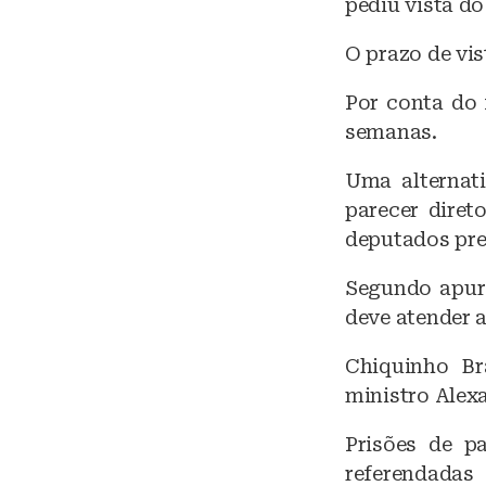
pediu vista do
O prazo de vi
Por conta do 
semanas.
Uma alternati
parecer diret
deputados pre
Segundo apura
deve atender 
Chiquinho Br
ministro Alex
Prisões de p
referendada