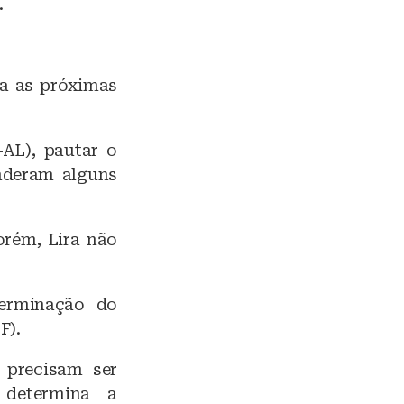
.
ra as próximas
-AL), pautar o
enderam alguns
orém, Lira não
terminação do
F).
 precisam ser
 determina a