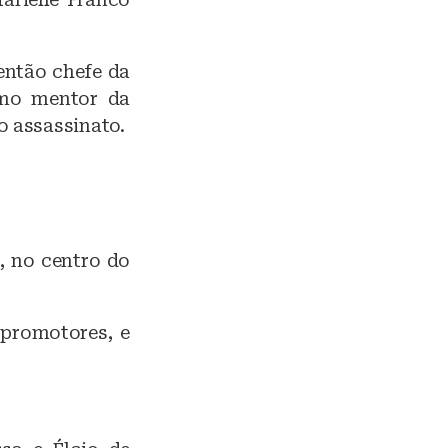
então chefe da
como mentor da
o assassinato.
, no centro do
 promotores, e