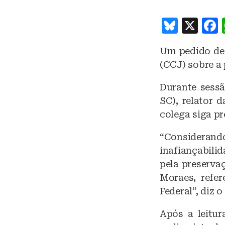
B
X
lu
Um pedido de 
e
(CCJ) sobre a
s
k
Durante sessã
SC), relator 
y
colega siga pr
“Considerando
inafiançabili
pela preserva
Moraes, refe
Federal”, diz o
Após a leitur