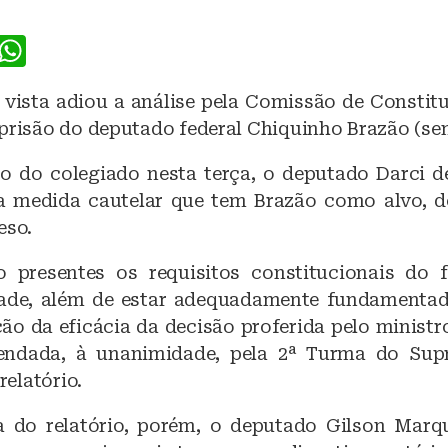
F
W
a
h
vista adiou a análise pela Comissão de Constitu
c
at
 prisão do deputado federal Chiquinho Brazão (se
e
s
b
A
o do colegiado nesta terça, o deputado Darci 
da medida cautelar que tem Brazão como alvo, 
o
p
eso.
o
p
k
 presentes os requisitos constitucionais do 
dade, além de estar adequadamente fundamenta
ção da eficácia da decisão proferida pelo ministr
rendada, à unanimidade, pela 2ª Turma do Sup
 relatório.
a do relatório, porém, o deputado Gilson Mar