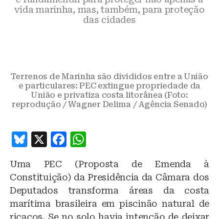
vida marinha, mas, também, para proteção
das cidades
Terrenos de Marinha são divididos entre a União
e particulares: PEC extingue propriedade da
União e privatiza costa litorânea (Foto:
reprodução / Wagner Delima / Agência Senado)
B
X
F
W
lu
a
h
Uma PEC (Proposta de Emenda à
e
c
at
Constituição) da Presidência da Câmara dos
s
e
s
Deputados transforma áreas da costa
k
b
A
marítima brasileira em piscinão natural de
y
o
p
ricaços. Se no solo havia intenção de deixar