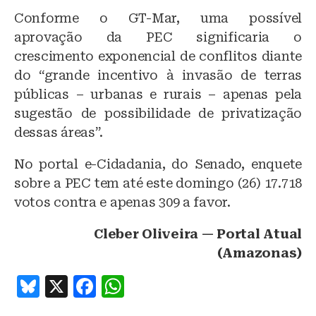
Conforme o GT-Mar, uma possível
aprovação da PEC significaria o
crescimento exponencial de conflitos diante
do “grande incentivo à invasão de terras
públicas – urbanas e rurais – apenas pela
sugestão de possibilidade de privatização
dessas áreas”.
No portal e-Cidadania, do Senado, enquete
sobre a PEC tem até este domingo (26) 17.718
votos contra e apenas 309 a favor.
Cleber Oliveira — Portal Atual
(Amazonas)
B
X
F
W
lu
a
h