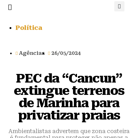
Política
Agências
26/05/2024
PEC da “Cancun”
extingue terrenos
de Marinha para
privatizar praias
Ambientalistas advertem que zona costeira
é fundamental para proteger não apenas a