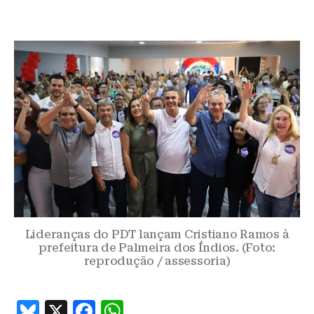
Lideranças do PDT lançam Cristiano Ramos à
prefeitura de Palmeira dos Índios. (Foto:
reprodução / assessoria)
B
X
F
W