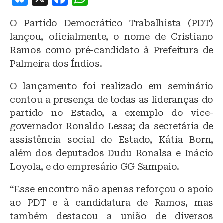
lu
a
h
O Partido Democrático Trabalhista (PDT)
e
c
at
lançou, oficialmente, o nome de Cristiano
s
e
s
Ramos como pré-candidato à Prefeitura de
k
b
A
Palmeira dos Índios.
y
o
p
O lançamento foi realizado em seminário
o
p
contou a presença de todas as lideranças do
k
partido no Estado, a exemplo do vice-
governador Ronaldo Lessa; da secretária de
assistência social do Estado, Kátia Born,
além dos deputados Dudu Ronalsa e Inácio
Loyola, e do empresário GG Sampaio.
“Esse encontro não apenas reforçou o apoio
ao PDT e à candidatura de Ramos, mas
também destacou a união de diversos