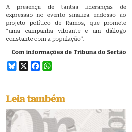
A presença de tantas lideranças de
expressão no evento sinaliza endosso ao
projeto político de Ramos, que promete
“uma campanha vibrante e um diálogo
constante com a população”.
Com informações de Tribuna do Sertão
B
X
F
W
lu
a
h
e
c
at
s
e
s
Leia também
k
b
A
y
o
p
o
p