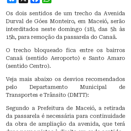
lu
a
h
Os dois sentidos de um trecho da Avenida
e
c
at
Durval de Góes Monteiro, em Maceió, serão
s
e
s
interditados neste domingo (18), das 5h às
k
b
A
15h, para remoção da passarela do Canaã.
y
o
p
O trecho bloqueado fica entre os bairros
o
p
Canaã (sentido Aeroporto) e Santo Amaro
k
(sentido Centro).
Veja mais abaixo os desvios recomendados
pelo Departamento Municipal de
Transportes e Trânsito (DMTT):
Segundo a Prefeitura de Maceió, a retirada
da passarela é necessária para continuidade
da obra de ampliação da avenida, que terá