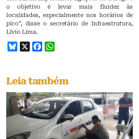
o objetivo é levar mais fluidez às
localidades, especialmente nos horários de
pico”, disse o secretário de Infraestrutura,
Lívio Lima.
B
X
F
W
lu
a
h
e
c
at
s
e
s
Leia também
k
b
A
y
o
p
o
p
k