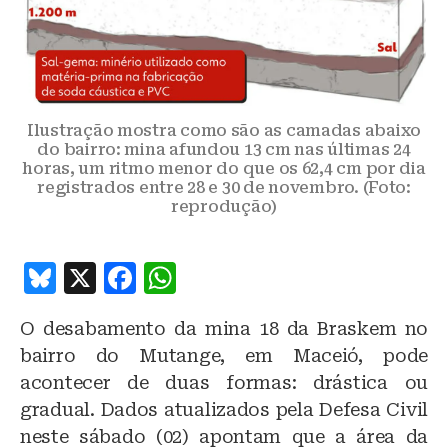
Ilustração mostra como são as camadas abaixo
do bairro: mina afundou 13 cm nas últimas 24
horas, um ritmo menor do que os 62,4 cm por dia
registrados entre 28 e 30 de novembro. (Foto:
reprodução)
B
X
F
W
lu
a
h
O desabamento da mina 18 da Braskem no
e
c
at
bairro do Mutange, em Maceió, pode
s
e
s
acontecer de duas formas: drástica ou
k
b
A
gradual. Dados atualizados pela Defesa Civil
y
o
p
neste sábado (02) apontam que a área da