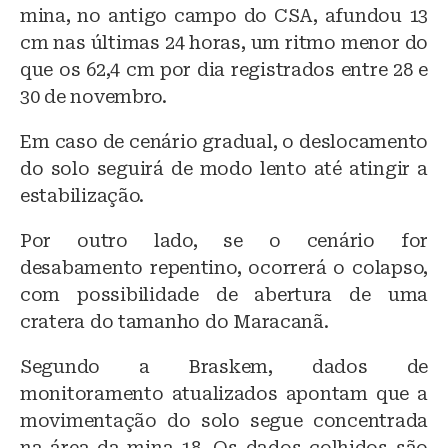
o
p
mina, no antigo campo do CSA, afundou 13
cm nas últimas 24 horas, um ritmo menor do
k
que os 62,4 cm por dia registrados entre 28 e
30 de novembro.
Em caso de cenário gradual, o deslocamento
do solo seguirá de modo lento até atingir a
estabilização.
Por outro lado, se o cenário for
desabamento repentino, ocorrerá o colapso,
com possibilidade de abertura de uma
cratera do tamanho do Maracanã.
Segundo a Braskem, dados de
monitoramento atualizados apontam que a
movimentação do solo segue concentrada
na área da mina 18. Os dados colhidos são