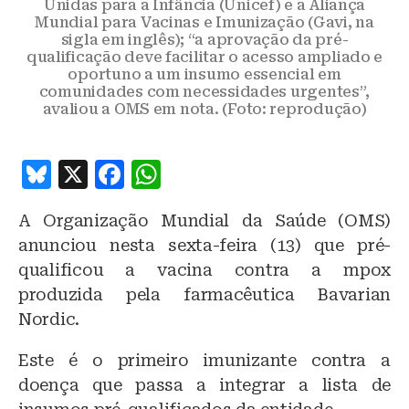
Unidas para a Infância (Unicef) e a Aliança
Mundial para Vacinas e Imunização (Gavi, na
sigla em inglês); “a aprovação da pré-
qualificação deve facilitar o acesso ampliado e
oportuno a um insumo essencial em
comunidades com necessidades urgentes”,
avaliou a OMS em nota. (Foto: reprodução)
B
X
F
W
lu
a
h
A Organização Mundial da Saúde (OMS)
e
c
at
anunciou nesta sexta-feira (13) que pré-
s
e
s
qualificou a vacina contra a mpox
k
b
A
produzida pela farmacêutica Bavarian
y
o
p
Nordic.
o
p
Este é o primeiro imunizante contra a
k
doença que passa a integrar a lista de