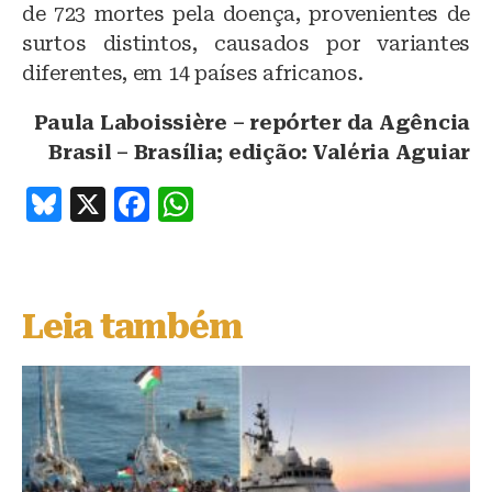
de 723 mortes pela doença, provenientes de
surtos distintos, causados por variantes
diferentes, em 14 países africanos.
Paula Laboissière – repórter da Agência
Brasil – Brasília; edição: Valéria Aguiar
B
X
F
W
lu
a
h
e
c
at
s
e
s
Leia também
k
b
A
y
o
p
o
p
k