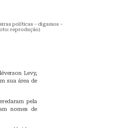
iras políticas – digamos –
Foto: reprodução)
léverson Levy,
m sua área de
veredaram pela
aram nomes de