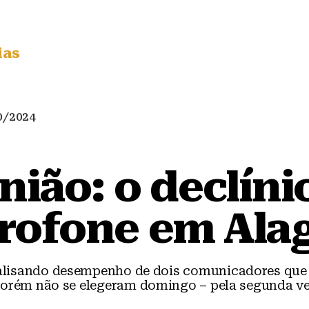
ias
0/2024
nião: o declíni
rofone em Ala
alisando desempenho de dois comunicadores que s
orém não se elegeram domingo – pela segunda v