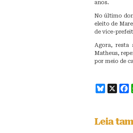
anos.
No último dom
eleito de Mar
de vice-prefei
Agora, resta
Matheus, repe
por meio de c
B
X
lu
e
s
Leia ta
k