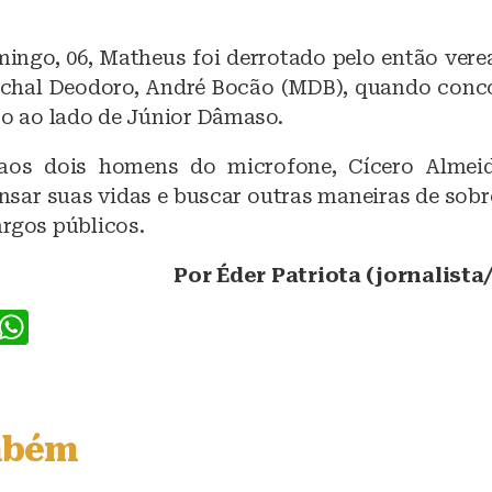
ingo, 06, Matheus foi derrotado pelo então verea
echal Deodoro, André Bocão (MDB), quando conc
to ao lado de Júnior Dâmaso.
 aos dois homens do microfone, Cícero Almeid
nsar suas vidas e buscar outras maneiras de sobre
argos públicos.
Por Éder Patriota (jornalist
F
W
a
h
c
at
e
s
mbém
b
A