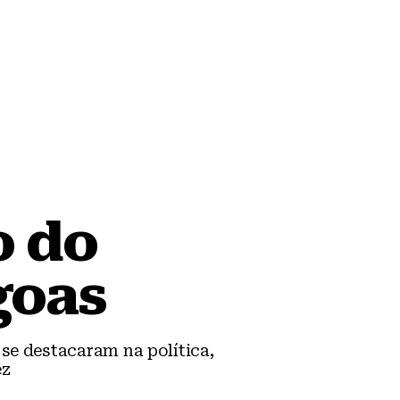
o do
goas
e destacaram na política,
ez