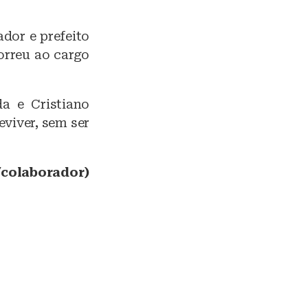
dor e prefeito
orreu ao cargo
a e Cristiano
viver, sem ser
a/colaborador)