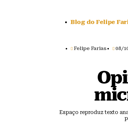
Blog do Felipe Far
Felipe Farias
08/1
Opi
mic
Espaço reproduz texto an
p