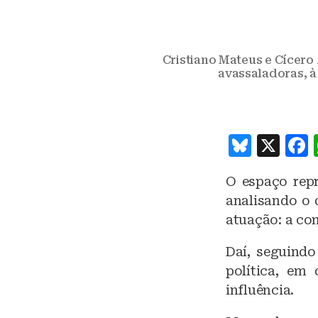
Cristiano Mateus e Cícero
avassaladoras, à
B
X
lu
O espaço repr
e
analisando o
s
atuação: a co
k
Daí, seguindo
y
política, em
influência.