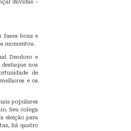
nçar dúvidas –
 fases boas e
 os momentos.
hal Deodoro e
 destaque nos
ortunidade de
 melhores e os
mais populares
nio. Seu colega
a eleição para
tas, há quatro