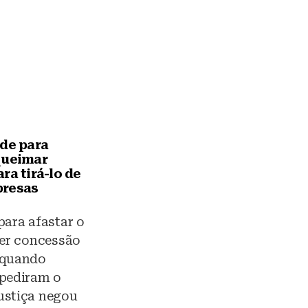
ede para
queimar
ra tirá-lo de
presas
para afastar o
ter concessão
 quando
 pediram o
ustiça negou