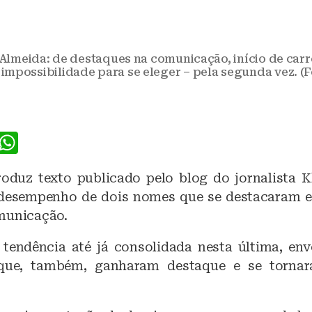
 Almeida: de destaques na comunicação, início de carre
 impossibilidade para se eleger – pela segunda vez. (
F
W
a
h
oduz texto publicado pelo blog do jornalista K
c
at
 desempenho de dois nomes que se destacaram e
e
s
municação.
b
A
 tendência até já consolidada nesta última, en
o
p
 que, também, ganharam destaque e se torn
o
p
k