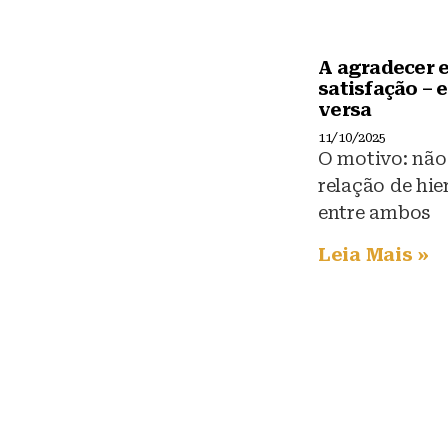
y
A agradecer e
satisfação – e
versa
11/10/2025
O motivo: não
relação de hie
entre ambos
Leia Mais »