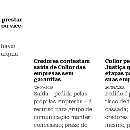
o
p
o
p
k
 prestar
 ou vice-
 haver
rarquia
Credores contestam
Collor p
saída de Collor das
Justiça 
empresas sem
etapas pa
garantias
suas em
30/09/2025
29/09/2025
Saída – pedida pelas
Pedido é 
próprias empresas – é
risco de 
recurso para grupo de
cassada;
comunicação manter
credores
concessão; prazo do
mesmo, j