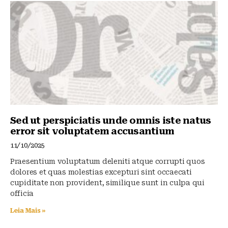
y
o
p
o
p
k
Sed ut perspiciatis unde omnis iste natus
error sit voluptatem accusantium
11/10/2025
Praesentium voluptatum deleniti atque corrupti quos
dolores et quas molestias excepturi sint occaecati
cupiditate non provident, similique sunt in culpa qui
officia
Leia Mais »