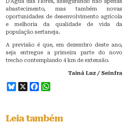
D’Água das Flores, assegurando não apenas
abastecimento, mas também novas
oportunidades de desenvolvimento agrícola
e melhoria da qualidade de vida da
população sertaneja.
A previsão é que, em dezembro deste ano,
seja entregue a primeira parte do novo
trecho contemplando 4 km de extensão.
Tainá Luz / Seinfra
B
X
F
W
lu
a
h
e
c
at
s
e
s
Leia também
k
b
A