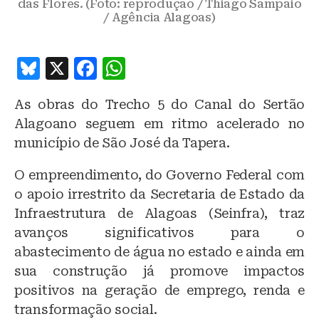
das Flores. (Foto: reprodução / Thiago Sampaio
/ Agência Alagoas)
B
X
F
W
lu
a
h
As obras do Trecho 5 do Canal do Sertão
e
c
at
Alagoano seguem em ritmo acelerado no
s
e
s
município de São José da Tapera.
k
b
A
O empreendimento, do Governo Federal com
y
o
p
o apoio irrestrito da Secretaria de Estado da
o
p
Infraestrutura de Alagoas (Seinfra), traz
k
avanços significativos para o
abastecimento de água no estado e ainda em
sua construção já promove impactos
positivos na geração de emprego, renda e
transformação social.