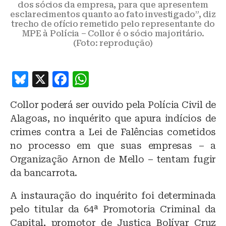
dos sócios da empresa, para que apresentem
esclarecimentos quanto ao fato investigado”, diz
trecho de ofício remetido pelo representante do
MPE à Polícia – Collor é o sócio majoritário.
(Foto: reprodução)
B
X
F
W
lu
a
h
Collor poderá ser ouvido pela Polícia Civil de
e
c
at
Alagoas, no inquérito que apura indícios de
s
e
s
crimes contra a Lei de Falências cometidos
k
b
A
no processo em que suas empresas – a
y
o
p
Organização Arnon de Mello – tentam fugir
o
p
da bancarrota.
k
A instauração do inquérito foi determinada
pelo titular da 64ª Promotoria Criminal da
Capital, promotor de Justiça Bolívar Cruz