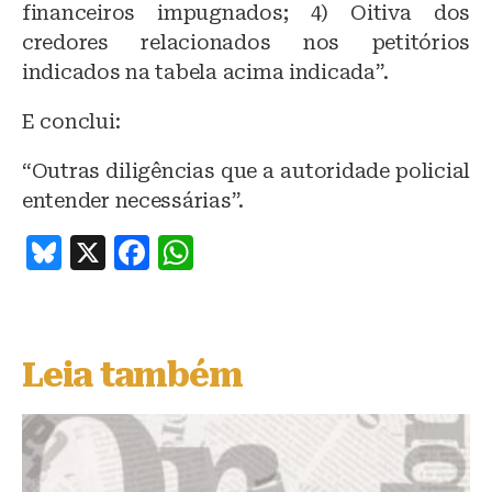
financeiros impugnados; 4) Oitiva dos
credores relacionados nos petitórios
indicados na tabela acima indicada”.
E conclui:
“Outras diligências que a autoridade policial
entender necessárias”.
B
X
F
W
lu
a
h
e
c
at
s
e
s
Leia também
k
b
A
y
o
p
o
p