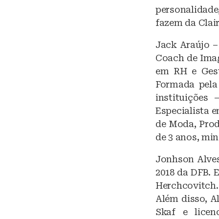
personalidade
fazem da Clair
Jack Araújo –
Coach de Imag
em RH e Gest
Formada pela 
instituições 
Especialista 
de Moda, Prod
de 3 anos, min
Jonhson Alves 
2018 da DFB. 
Herchcovitch.
Além disso, A
Skaf e lice