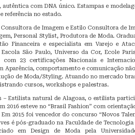
, autêntica com DNA único. Estampas e modelag
e referência no estado.
 Consultora de Imagem e Estilo Consultora de Im
em, Personal Stylist, Produtora de Moda. Grad
ão Financeira e especialista em Varejo e Ata
Escola São Paulo, Universo da Cor, Ecole Paris
– com 23 certificações Nacionais e Internaci
em Aparência, comportamento e comunicação não 
ução de Moda/Styling. Atuando no mercado bras
istrando cursos, workshops e palestras.
– Estilista natural de Alagoas, o estilista parti
Em 2016 esteve no “Brasil Fashion” com orientaçã
 Em 2015 foi vencedor do concurso “Novos Talen
lves é pós-graduado na Faculdade de Tecnologia
nciado em Design de Moda pela Universidade