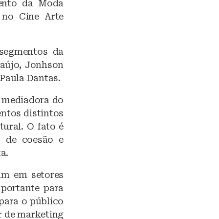
mento da Moda
, no Cine Arte
 segmentos da
raújo, Jonhson
 Paula Dantas.
 a mediadora do
ntos distintos
ural. O fato é
s de coesão e
a.
am em setores
mportante para
para o público
or de marketing