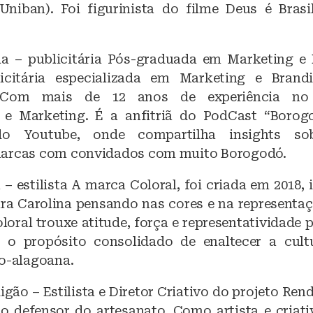
niban). Foi figurinista do filme Deus é Brasi
a – publicitária Pós-graduada em Marketing e
citária especializada em Marketing e Brand
. Com mais de 12 anos de experiência n
e Marketing. É a anfitriã do PodCast “Borog
do Youtube, onde compartilha insights sob
marcas com convidados com muito Borogodó.
– estilista A marca Coloral, foi criada em 2018, 
a Carolina pensando nas cores e na representaç
loral trouxe atitude, força e representatividade 
 o propósito consolidado de enaltecer a cult
ro-alagoana.
gão – Estilista e Diretor Criativo do projeto Ren
o defensor do artesanato. Como artista e criati