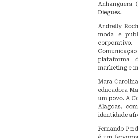
Anhanguera (U
Diegues.
Andrelly Roch
moda e publi
corporativo
Comunicação 
plataforma 
marketing e 
Mara Carolina 
educadora Mar
um povo. A Co
Alagoas, com
identidade af
Fernando Perdi
é um fervoros