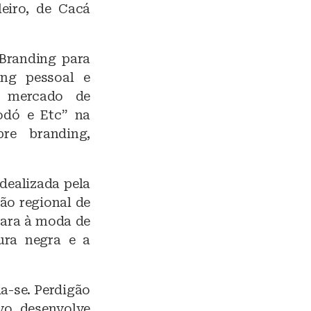
leiro, de Cacá
 Branding para
ing pessoal e
o mercado de
odó e Etc” na
re branding,
idealizada pela
ão regional de
para à moda de
ura negra e a
da-se. Perdigão
vo, desenvolve