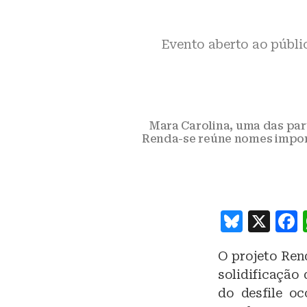
Evento aberto ao públic
Mara Carolina, uma das part
Renda-se reúne nomes import
B
X
lu
O projeto Ren
e
solidificaçã
s
do desfile o