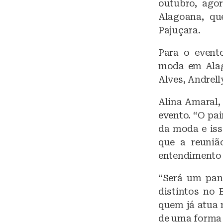
k
outubro, ago
y
Alagoana, que
Pajuçara.
Para o event
moda em Alago
Alves, Andrel
Alina Amaral, 
evento. “O pa
da moda e iss
que a reuniã
entendimento 
“Será um pan
distintos no 
quem já atua 
de uma forma g