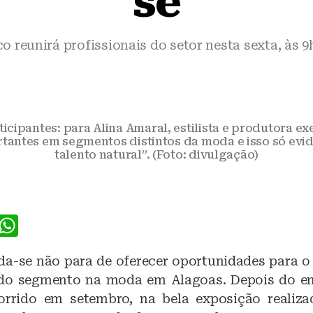
se
o reunirá profissionais do setor nesta sexta, às 9
icipantes: para Alina Amaral, estilista e produtora exe
antes em segmentos distintos da moda e isso só evid
talento natural”. (Foto: divulgação)
F
W
a
h
da-se não para de oferecer oportunidades para o
c
at
o do segmento na moda em Alagoas. Depois do e
e
s
corrido em setembro, na bela exposição realiz