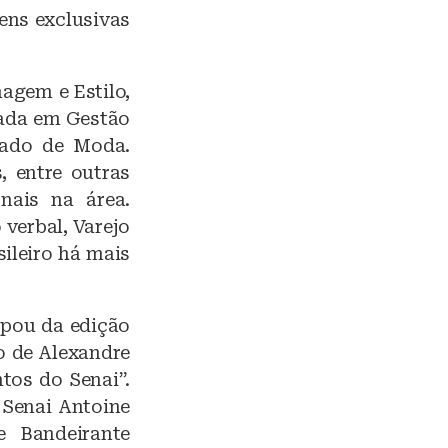
ens exclusivas
agem e Estilo,
uada em Gestão
cado de Moda.
, entre outras
onais na área.
verbal, Varejo
ileiro há mais
cipou da edição
o de Alexandre
tos do Senai”.
 Senai Antoine
 Bandeirante