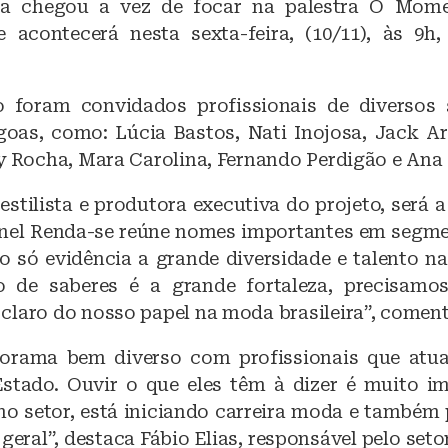
b
A
ra chegou a vez de focar na palestra O Mo
o
p
 acontecerá nesta sexta-feira, (10/11), às 9h
o
p
k
o foram convidados profissionais de diversos
as, como: Lúcia Bastos, Nati Inojosa, Jack A
ly Rocha, Mara Carolina, Fernando Perdigão e Ana
estilista e produtora executiva do projeto, será
inel Renda-se reúne nomes importantes em segme
o só evidência a grande diversidade e talento nat
o de saberes é a grande fortaleza, precisamo
claro do nosso papel na moda brasileira”, coment
orama bem diverso com profissionais que atu
Estado. Ouvir o que eles têm à dizer é muito i
no setor, está iniciando carreira moda e também 
eral”, destaca Fábio Elias, responsável pelo set