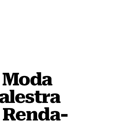
a Moda
alestra
o Renda-