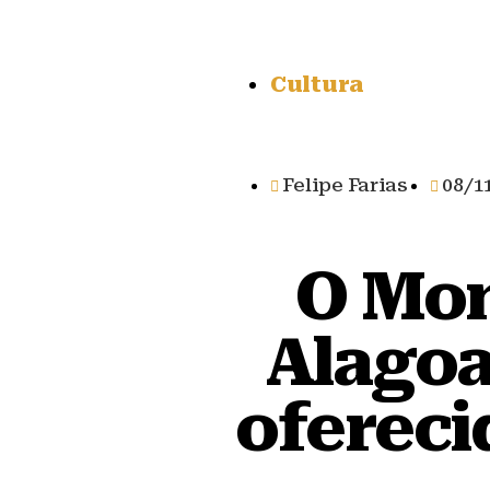
Cultura
Felipe Farias
08/1
O Mom
Alagoa
ofereci