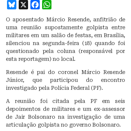
B
X
F
W
lu
a
h
O aposentado Márcio Resende, anfitrião de
e
c
at
uma reunião supostamente golpista entre
s
e
s
militares em um salão de festas, em Brasília,
k
b
A
silenciou na segunda-feira (18) quando foi
y
o
p
questionado pela coluna (responsável por
o
p
esta reportagem) no local.
k
Resende é pai do coronel Márcio Resende
Júnior, que participou do encontro
investigado pela Polícia Federal (PF).
A reunião foi citada pela PF em seis
depoimentos de militares e um ex-assessor
de Jair Bolsonaro na investigação de uma
articulação golpista no governo Bolsonaro.