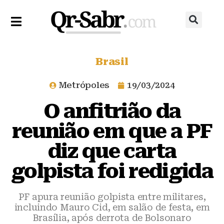
Brasil
Metrópoles
19/03/2024
O anfitrião da
reunião em que a PF
diz que carta
golpista foi redigida
PF apura reunião golpista entre militares,
incluindo Mauro Cid, em salão de festa, em
Brasília, após derrota de Bolsonaro