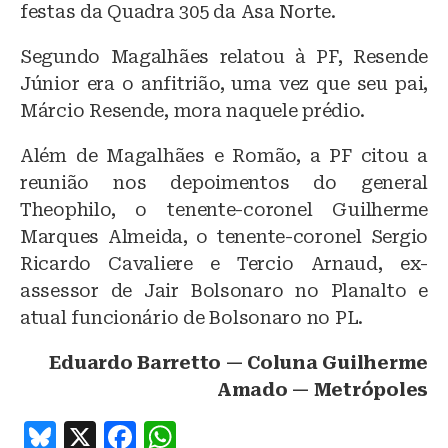
festas da Quadra 305 da Asa Norte.
Segundo Magalhães relatou à PF, Resende
Júnior era o anfitrião, uma vez que seu pai,
Márcio Resende, mora naquele prédio.
Além de Magalhães e Romão, a PF citou a
reunião nos depoimentos do general
Theophilo, o tenente-coronel Guilherme
Marques Almeida, o tenente-coronel Sergio
Ricardo Cavaliere e Tercio Arnaud, ex-
assessor de Jair Bolsonaro no Planalto e
atual funcionário de Bolsonaro no PL.
Eduardo Barretto — Coluna Guilherme
Amado — Metrópoles
B
X
F
W