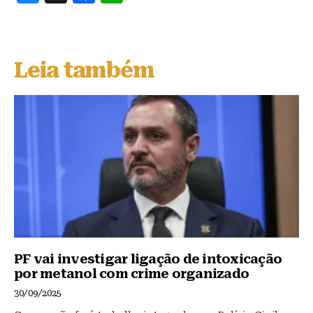
lu
a
h
e
c
at
s
e
s
Leia também
k
b
A
y
o
p
o
p
k
PF vai investigar ligação de intoxicação
por metanol com crime organizado
30/09/2025