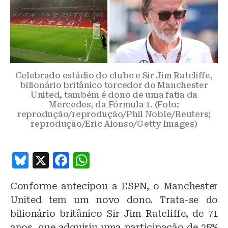
Celebrado estádio do clube e Sir Jim Ratcliffe,
bilionário britânico torcedor do Manchester
United, também é dono de uma fatia da
Mercedes, da Fórmula 1. (Foto:
reprodução/reprodução/Phil Noble/Reuters;
reprodução/Eric Alonso/Getty Images)
B
X
F
W
lu
a
h
Conforme antecipou a ESPN, o Manchester
e
c
at
United tem um novo dono. Trata-se do
s
e
s
bilionário britânico Sir Jim Ratcliffe, de 71
k
b
A
anos, que adquiriu uma participação de 25%