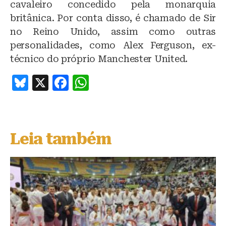
cavaleiro concedido pela monarquia
britânica. Por conta disso, é chamado de Sir
no Reino Unido, assim como outras
personalidades, como Alex Ferguson, ex-
técnico do próprio Manchester United.
B
X
F
W
lu
a
h
e
c
at
s
e
s
Leia também
k
b
A
y
o
p
o
p
k