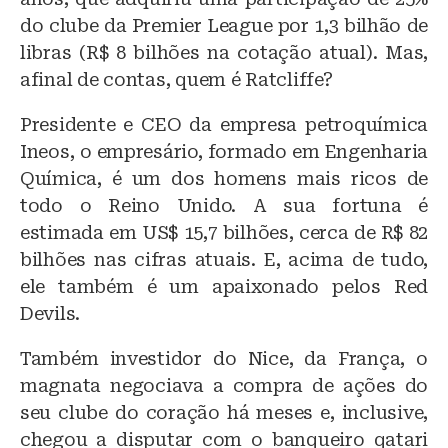
y
o
p
do clube da Premier League por 1,3 bilhão de
o
p
libras (R$ 8 bilhões na cotação atual). Mas,
afinal de contas, quem é Ratcliffe?
k
Presidente e CEO da empresa petroquímica
Ineos, o empresário, formado em Engenharia
Química, é um dos homens mais ricos de
todo o Reino Unido. A sua fortuna é
estimada em US$ 15,7 bilhões, cerca de R$ 82
bilhões nas cifras atuais. E, acima de tudo,
ele também é um apaixonado pelos Red
Devils.
Também investidor do Nice, da França, o
magnata negociava a compra de ações do
seu clube do coração há meses e, inclusive,
chegou a disputar com o banqueiro qatari