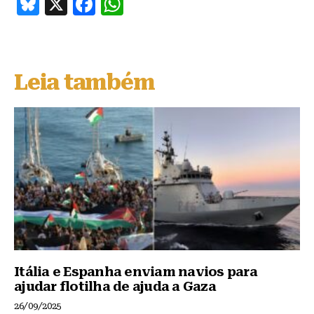
B
X
F
W
lu
a
h
e
c
at
s
e
s
Leia também
k
b
A
y
o
p
o
p
k
Itália e Espanha enviam navios para
ajudar flotilha de ajuda a Gaza
26/09/2025