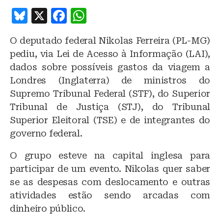
B
X
F
W
lu
a
h
O deputado federal Nikolas Ferreira (PL-MG)
e
c
at
pediu, via Lei de Acesso à Informação (LAI),
s
e
s
dados sobre possíveis gastos da viagem a
k
b
A
Londres (Inglaterra) de ministros do
y
o
p
Supremo Tribunal Federal (STF), do Superior
o
p
Tribunal de Justiça (STJ), do Tribunal
Superior Eleitoral (TSE) e de integrantes do
k
governo federal.
O grupo esteve na capital inglesa para
participar de um evento. Nikolas quer saber
se as despesas com deslocamento e outras
atividades estão sendo arcadas com
dinheiro público.