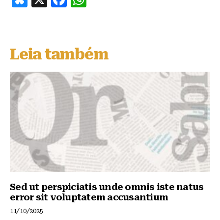
lu
a
h
e
c
at
s
e
s
Leia também
k
b
A
y
o
p
o
p
k
Sed ut perspiciatis unde omnis iste natus
error sit voluptatem accusantium
11/10/2025