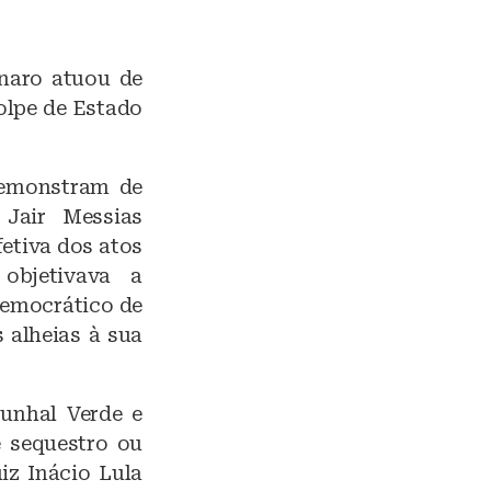
onaro atuou de
olpe de Estado
demonstram de
 Jair Messias
fetiva dos atos
 objetivava a
democrático de
 alheias à sua
unhal Verde e
e sequestro ou
iz Inácio Lula