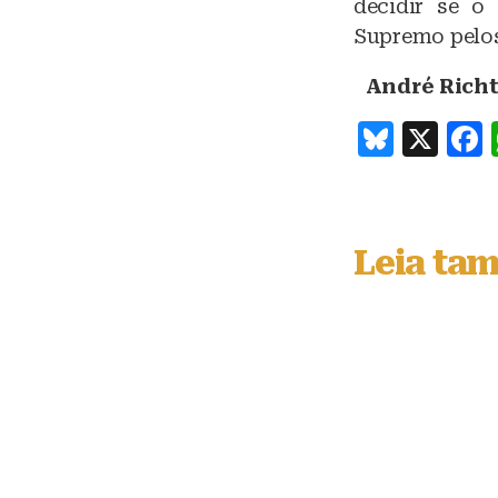
decidir se o
Supremo pelos
André Richt
B
X
lu
e
s
Leia ta
k
y