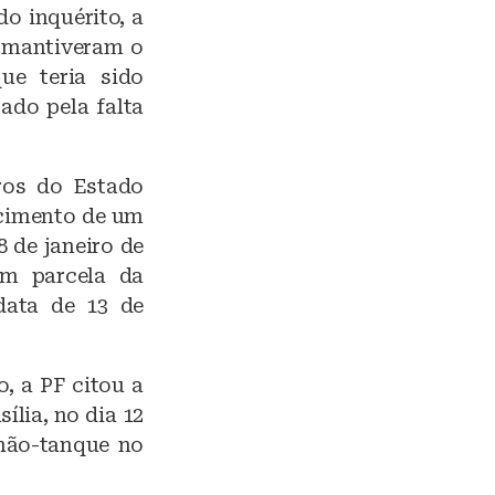
o inquérito, a
s mantiveram o
ue teria sido
ado pela falta
ros do Estado
scimento de um
 de janeiro de
em parcela da
data de 13 de
, a PF citou a
ília, no dia 12
nhão-tanque no