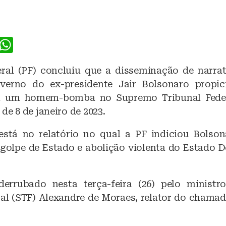
F
W
a
h
eral (PF) concluiu que a disseminação de narrat
c
at
verno do ex-presidente Jair Bolsonaro propic
e
s
 um homem-bomba no Supremo Tribunal Feder
b
A
 de 8 de janeiro de 2023.
o
p
stá no relatório no qual a PF indiciou Bolso
o
p
golpe de Estado e abolição violenta do Estado 
k
 derrubado nesta terça-feira (26) pelo minist
ral (STF) Alexandre de Moraes, relator do chamad