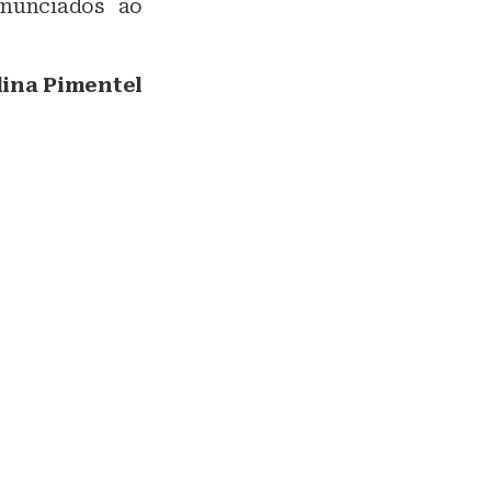
enunciados ao
lina Pimentel