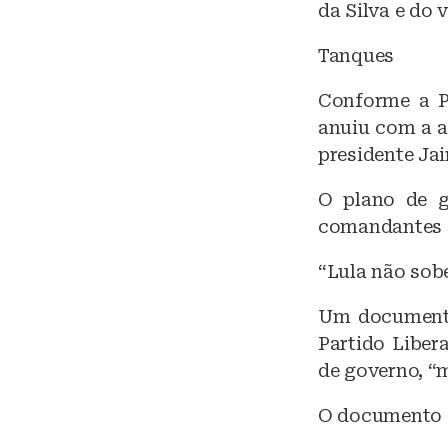
da Silva e do 
Tanques
Conforme a P
anuiu com a a
presidente Jai
O plano de g
comandantes d
“Lula não sob
Um documento 
Partido Liber
de governo, “m
O documento e