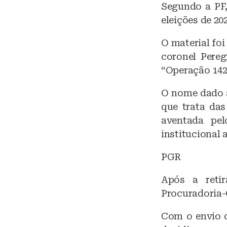
Segundo a PF
eleições de 20
O material fo
coronel Pere
“Operação 142
O nome dado a
que trata das
aventada pe
institucional 
PGR
Após a retir
Procuradoria-
Com o envio d