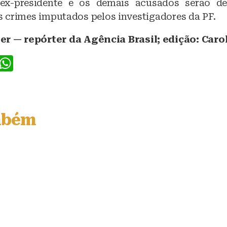
 ex-presidente e os demais acusados serão d
 crimes imputados pelos investigadores da PF.
er — repórter da Agência Brasil; edição: Caro
F
W
a
h
c
at
e
s
mbém
b
A
o
p
o
p
k