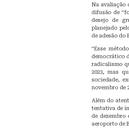
Na avaliação 
difusão de “f
desejo de gr
planejado pel
de adesão do 
“Esse método
democrático d
radicalismo q
2023, mas qu
sociedade, e
novembro de 20
Além do atent
tentativa de i
de dezembro d
aeroporto de B