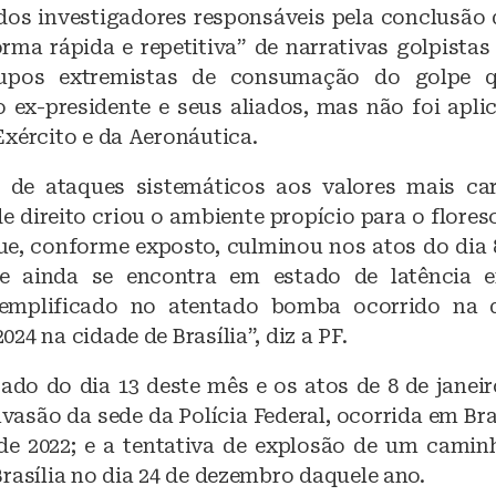
dos investigadores responsáveis pela conclusão d
orma rápida e repetitiva” de narrativas golpista
upos extremistas de consumação do golpe q
o ex-presidente e seus aliados, mas não foi aplic
Exército e da Aeronáutica.
 de ataques sistemáticos aos valores mais ca
e direito criou o ambiente propício para o flore
ue, conforme exposto, culminou nos atos do dia 8
e ainda se encontra em estado de latência 
xemplificado no atentado bomba ocorrido na 
24 na cidade de Brasília”, diz a PF.
ado do dia 13 deste mês e os atos de 8 de janeiro
nvasão da sede da Polícia Federal, ocorrida em Bras
e 2022; e a tentativa de explosão de um cami
rasília no dia 24 de dezembro daquele ano.