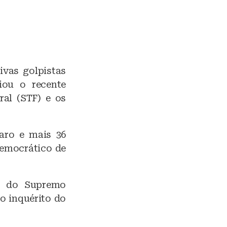
ivas golpistas
iou o recente
al (STF) e os
naro e mais 36
Democrático de
ro do Supremo
o inquérito do