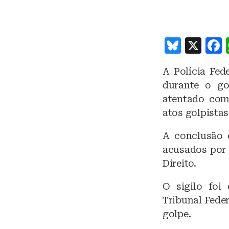
B
X
lu
A Polícia Fed
e
durante o go
s
atentado com
k
atos golpistas
y
A conclusão e
acusados por 
Direito.
O sigilo foi
Tribunal Fede
golpe.