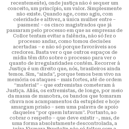
recentemente), onde justiça não é sequer um
conceito, um princípio, um valor. Simplesmente
não existe. Quando age, como agiu, com
celeridade e altivez, a única mulher entre –
pasmem! – os cinco magistrados que já
passaram pelo processo em que as empresas de
Collor tentam evitar a falência, não só fez o
processo andar, como tomou decisões
acertadas – e não só porque favoráveis aos
credores. Basta ver o que outros espaços de
mídia têm dito sobre o processo para ver o
quanto de irregularidades contém. Recorrer à
Justiça é um direito que, nós, brasileiros ainda
temos. Sim, “ainda”, porque temos bem vivo na
memória os ataques – mais fortes, até de ordem
“material” – que extremistas cometeram à
Justiça. Aliás, os extremistas, de longe, por meio
da massa de manobra, os bandos que tomaram
chuva nos acampamentos da estupidez e hoje
amargam prisão – sem uma palavra de apoio
daqueles “por quem lutavam”. Portanto, ao
cobrar o respeito – que deve existir –, mas, de
uma forma absolutamente descontrolada, a
juíza Kismara Brustolin não só faltou com a