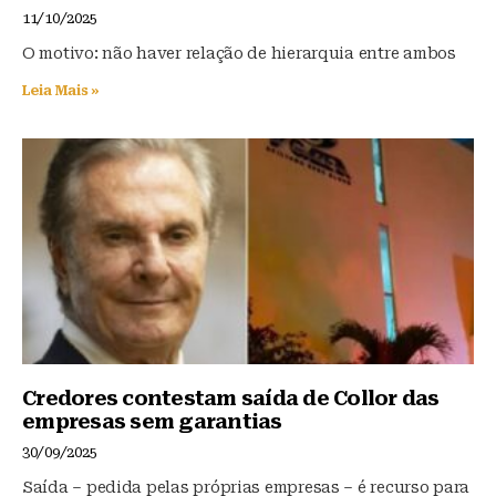
o
p
11/10/2025
k
O motivo: não haver relação de hierarquia entre ambos
Leia Mais »
Credores contestam saída de Collor das
empresas sem garantias
30/09/2025
Saída – pedida pelas próprias empresas – é recurso para