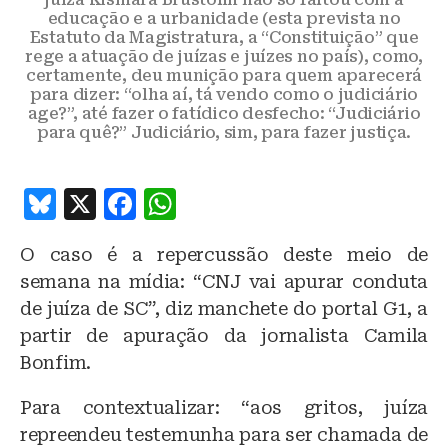
educação e a urbanidade (esta prevista no
Estatuto da Magistratura, a “Constituição” que
rege a atuação de juízas e juízes no país), como,
certamente, deu munição para quem aparecerá
para dizer: “olha aí, tá vendo como o judiciário
age?”, até fazer o fatídico desfecho: “Judiciário
para quê?” Judiciário, sim, para fazer justiça.
B
X
F
W
lu
a
h
O caso é a repercussão deste meio de
e
c
at
semana na mídia: “CNJ vai apurar conduta
s
e
s
de juíza de SC”, diz manchete do portal G1, a
k
b
A
partir de apuração da jornalista Camila
y
o
p
Bonfim.
o
p
Para contextualizar: “aos gritos, juíza
k
repreendeu testemunha para ser chamada de