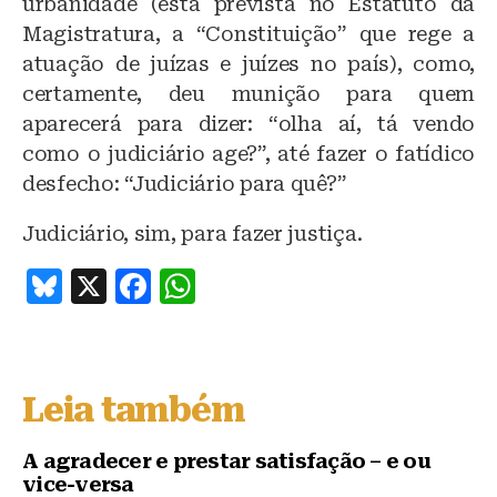
urbanidade (esta prevista no Estatuto da
Magistratura, a “Constituição” que rege a
atuação de juízas e juízes no país), como,
certamente, deu munição para quem
aparecerá para dizer: “olha aí, tá vendo
como o judiciário age?”, até fazer o fatídico
desfecho: “Judiciário para quê?”
Judiciário, sim, para fazer justiça.
B
X
F
W
lu
a
h
e
c
at
s
e
s
Leia também
k
b
A
y
o
p
A agradecer e prestar satisfação – e ou
vice-versa