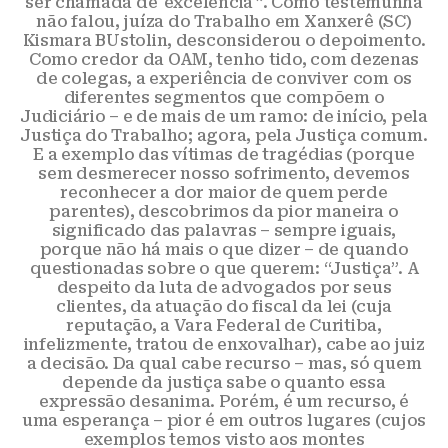
ser chamada de 'excelência'”. Como testemunha
não falou, juíza do Trabalho em Xanxerê (SC)
Kismara BUstolin, desconsiderou o depoimento.
Como credor da OAM, tenho tido, com dezenas
de colegas, a experiência de conviver com os
diferentes segmentos que compõem o
Judiciário – e de mais de um ramo: de início, pela
Justiça do Trabalho; agora, pela Justiça comum.
E a exemplo das vítimas de tragédias (porque
sem desmerecer nosso sofrimento, devemos
reconhecer a dor maior de quem perde
parentes), descobrimos da pior maneira o
significado das palavras – sempre iguais,
porque não há mais o que dizer – de quando
questionadas sobre o que querem: “Justiça”. A
despeito da luta de advogados por seus
clientes, da atuação do fiscal da lei (cuja
reputação, a Vara Federal de Curitiba,
infelizmente, tratou de enxovalhar), cabe ao juiz
a decisão. Da qual cabe recurso – mas, só quem
depende da justiça sabe o quanto essa
expressão desanima. Porém, é um recurso, é
uma esperança – pior é em outros lugares (cujos
exemplos temos visto aos montes