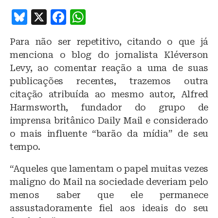
B
X
F
W
lu
a
h
Para não ser repetitivo, citando o que já
e
c
at
menciona o blog do jornalista Kléverson
s
e
s
Levy, ao comentar reação a uma de suas
k
b
A
publicações recentes, trazemos outra
y
o
p
citação atribuída ao mesmo autor, Alfred
o
p
Harmsworth, fundador do grupo de
imprensa britânico Daily Mail e considerado
k
o mais influente “barão da mídia” de seu
tempo.
“Aqueles que lamentam o papel muitas vezes
maligno do Mail na sociedade deveriam pelo
menos saber que ele permanece
assustadoramente fiel aos ideais do seu