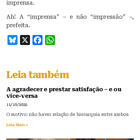
imprensa.
Ah! A “imprensa” – e não “impressão” –,
prefeita.
B
X
F
W
lu
a
h
e
c
at
s
e
s
Leia também
k
b
A
y
o
p
A agradecer e prestar satisfação – e ou
vice-versa
o
p
11/10/2025
k
O motivo: não haver relação de hierarquia entre ambos
Leia Mais »