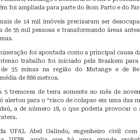
m foi ampliada para parte do Bom Parto e do Far
mais de 14 mil imóveis precisaram ser desocupa
a de 55 mil pessoas e transformando áreas ante
smas.
mineração foi apontada como a principal causa da
ntenso trabalho foi iniciado pela Braskem par
o de 35 minas na região do Mutange e de B
média de 886 metros.
s 5 tremores de terra somente no mês de novem
ió alertou para o “risco de colapso em uma das 
aú, a de número 18, o que poderia provocar o
atera.
da UFAL Abel Galindo, engenheiro civil co
ela UFPB, avalia que há uma grande probab