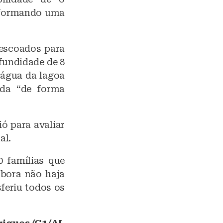
 formando uma
 escoados para
fundidade de 8
 água da lagoa
ada “de forma
ó para avaliar
al.
0 famílias que
mbora não haja
feriu todos os