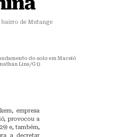
mina
o bairro de Mutange
fundamento do solo em Maceió
onathan Lins/G1)
skem, empresa
ió, provocou a
(29) e, também,
ura a decretar