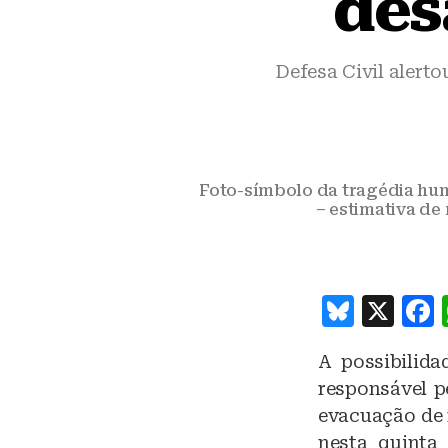
des
Defesa Civil alert
Foto-símbolo da tragédia hu
– estimativa de
B
X
lu
A possibilid
e
responsável p
s
evacuação de r
k
nesta quinta 