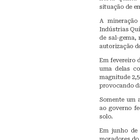
y
situação de e
A mineração
Indústrias Qu
de sal-gema, 
autorização d
Em fevereiro d
uma delas co
magnitude 2,5 
provocando da
Somente um an
ao governo fe
solo.
Em junho de 
moradores do 