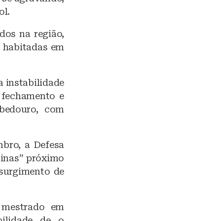
ol.
dos na região,
s habitadas em
 instabilidade
a fechamento e
ebedouro, com
bro, a Defesa
minas” próximo
 surgimento de
m mestrado em
ilidade de o