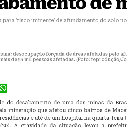
abamento de 
ou para 'risco iminente' de afundamento do solo n
mana: desocupação forçada de áreas afetadas pelo a
 mais de 55 mil pessoas afetadas. (Foto: reprodução/J
F
W
a
h
ade do desabamento de uma das minas da Bra
c
at
ela mineração que afetou cinco bairros de Mace
e
s
esidências e até de um hospital na quarta-feira 
b
A
(30). A gravidade da situação levou a prefeit