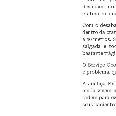
desabamento 
cratera em qu
Com o desabam
dentro da cra
a 10 metros. 
salgada e to
bastante trági
O Serviço Geo
o problema, q
A Justiça Fed
ainda vivem n
ordem para ev
seus paciente