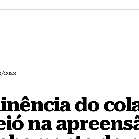
2/2023
inência do col
ió na apreens