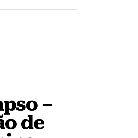
apso –
ão de