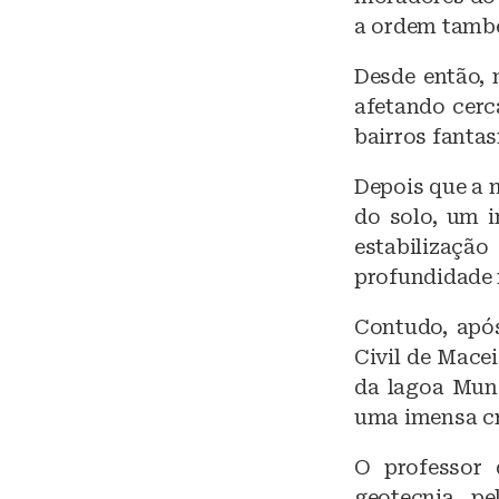
a ordem també
Desde então, 
afetando cerc
bairros fanta
Depois que a 
do solo, um i
estabilizaçã
profundidade 
Contudo, apó
Civil de Mace
da lagoa Mund
uma imensa cr
O professor 
geotecnia p