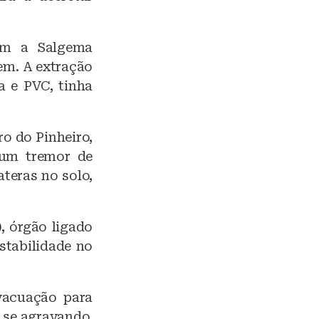
om a Salgema
em. A extração
a e PVC, tinha
ro do Pinheiro,
 um tremor de
ateras no solo,
, órgão ligado
stabilidade no
vacuação para
 se agravando,