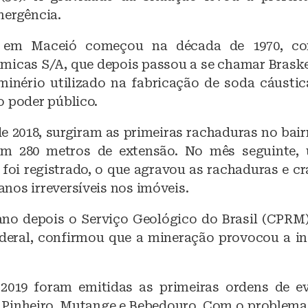
o
p
mergência.
o
p
 em Maceió começou na década de 1970, c
k
ímicas S/A, que depois passou a se chamar Brask
minério utilizado na fabricação de soda cáustic
o poder público.
e 2018, surgiram as primeiras rachaduras no bair
m 280 metros de extensão. No mês seguinte,
foi registrado, o que agravou as rachaduras e cr
nos irreversíveis nos imóveis.
o depois o Serviço Geológico do Brasil (CPRM)
deral, confirmou que a mineração provocou a in
2019 foram emitidas as primeiras ordens de e
Pinheiro, Mutange e Bebedouro. Com o problema