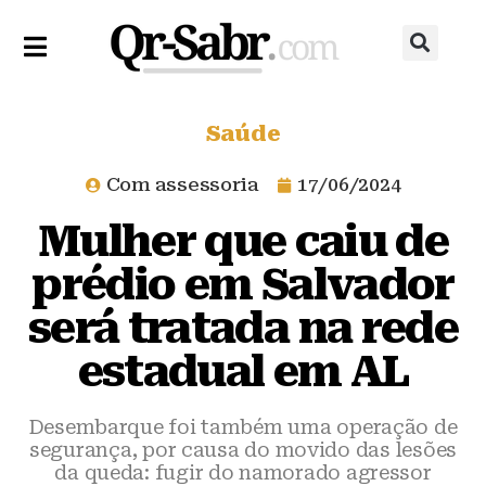
Saúde
Com assessoria
17/06/2024
Mulher que caiu de
prédio em Salvador
será tratada na rede
estadual em AL
Desembarque foi também uma operação de
segurança, por causa do movido das lesões
da queda: fugir do namorado agressor