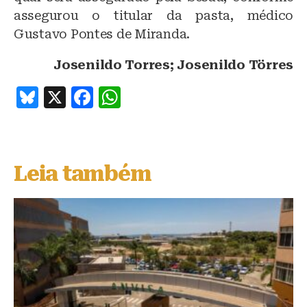
assegurou o titular da pasta, médico
Gustavo Pontes de Miranda.
Josenildo Torres; Josenildo Törres
B
X
F
W
lu
a
h
e
c
at
s
e
s
Leia também
k
b
A
y
o
p
o
p
k