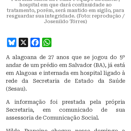
hospital em que dará continuidade ao
tratamento, porém, será mantido em sigilo, para
resguardar sua integridade. (Foto: reprodução /
Josenildo Törres)
B
X
F
W
lu
a
h
A alagoana de 27 anos que se jogou do 5º
e
c
at
andar de um prédio em Salvador (BA), já está
s
e
s
em Alagoas e internada em hospital ligado à
k
b
A
rede da Secretaria de Estado da Saúde
y
o
p
(Sesau).
o
p
A informação foi prestada pela própria
k
Secretaria, em comunicado de sua
assessoria de Comunicação Social.
Hilda Francine chegou nesse domingo a