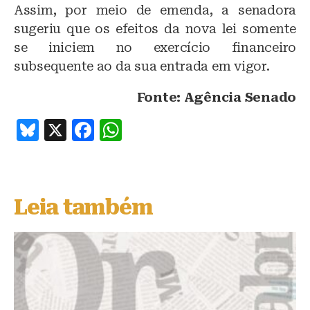
Assim, por meio de emenda, a senadora
sugeriu que os efeitos da nova lei somente
se iniciem no exercício financeiro
subsequente ao da sua entrada em vigor.
Fonte: Agência Senado
B
X
F
W
lu
a
h
e
c
at
s
e
s
Leia também
k
b
A
y
o
p
o
p
k