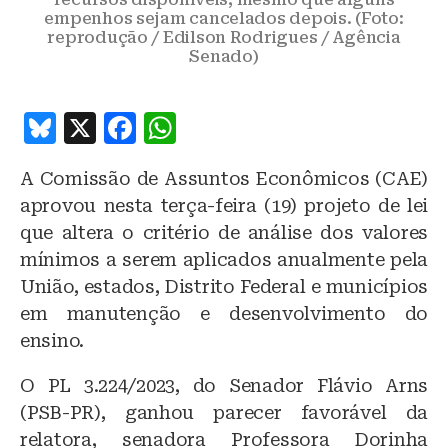
empenhos sejam cancelados depois. (Foto:
reprodução / Edilson Rodrigues / Agência
Senado)
B
X
F
W
lu
a
h
A Comissão de Assuntos Econômicos (CAE)
e
c
at
aprovou nesta terça-feira (19) projeto de lei
s
e
s
que altera o critério de análise dos valores
k
b
A
mínimos a serem aplicados anualmente pela
y
o
p
União, estados, Distrito Federal e municípios
o
p
em manutenção e desenvolvimento do
ensino.
k
O PL 3.224/2023, do Senador Flávio Arns
(PSB-PR), ganhou parecer favorável da
relatora, senadora Professora Dorinha