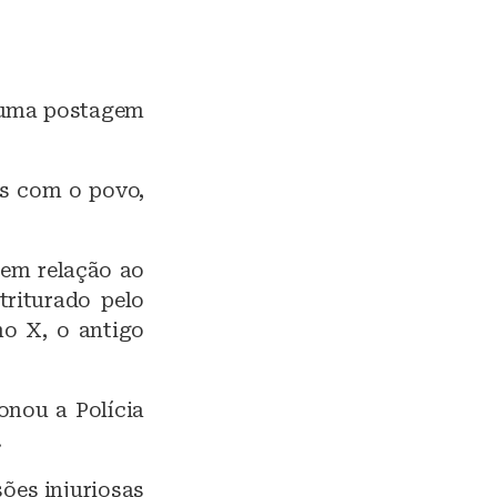
m uma postagem
is com o povo,
 em relação ao
triturado pelo
no X, o antigo
onou a Polícia
.
ões injuriosas