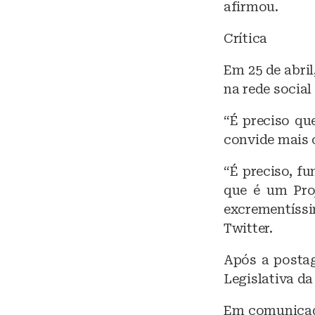
afirmou.
Crítica
Em 25 de abri
na rede social
“É preciso qu
convide mais o
“É preciso, f
que é um Proj
excrementíssi
Twitter.
Após a postag
Legislativa da
Em comunicado