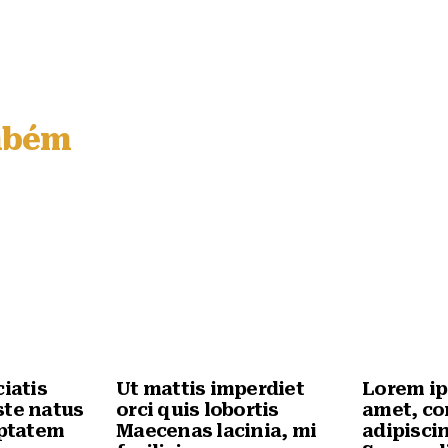
mbém
ciatis
Ut mattis imperdiet
Lorem ip
ste natus
orci quis lobortis
amet, co
uptatem
Maecenas lacinia, mi
adipiscin