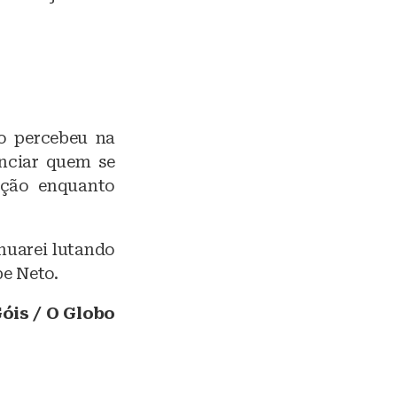
o percebeu na
enciar quem se
uação enquanto
nuarei lutando
pe Neto.
óis / O Globo