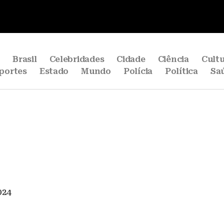
e
Brasil
Celebridades
Cidade
Ciência
Cult
portes
Estado
Mundo
Polícia
Política
Sa
024