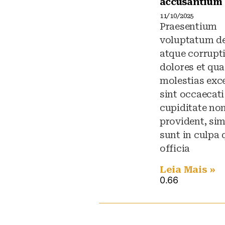
accusantium
11/10/2025
Praesentium
voluptatum de
atque corrupt
dolores et qua
molestias exc
sint occaecati
cupiditate no
provident, sim
sunt in culpa 
officia
Leia Mais »