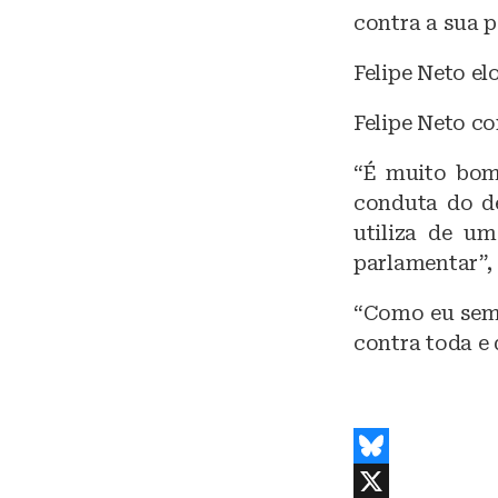
contra a sua p
Felipe Neto e
Felipe Neto c
“É muito bom
conduta do de
utiliza de um
parlamentar”, 
“Como eu semp
contra toda e 
B