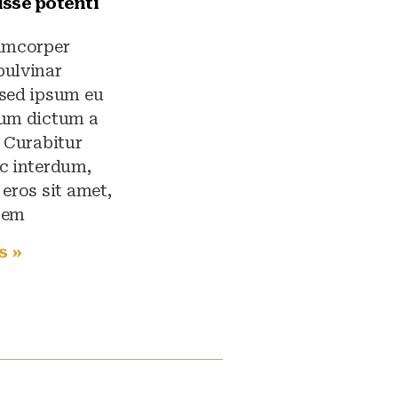
sse potenti
lamcorper
pulvinar
 sed ipsum eu
rum dictum a
t Curabitur
c interdum,
 eros sit amet,
sem
s »