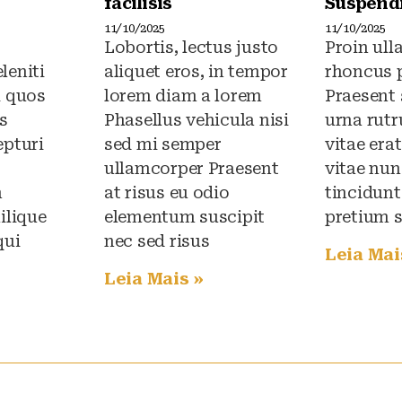
facilisis
Suspendi
11/10/2025
11/10/2025
Lobortis, lectus justo
Proin ul
leniti
aliquet eros, in tempor
rhoncus 
i quos
lorem diam a lorem
Praesent
s
Phasellus vehicula nisi
urna rut
epturi
sed mi semper
vitae era
ullamcorper Praesent
vitae nun
n
at risus eu odio
tincidunt
ilique
elementum suscipit
pretium 
qui
nec sed risus
Leia Mai
Leia Mais »