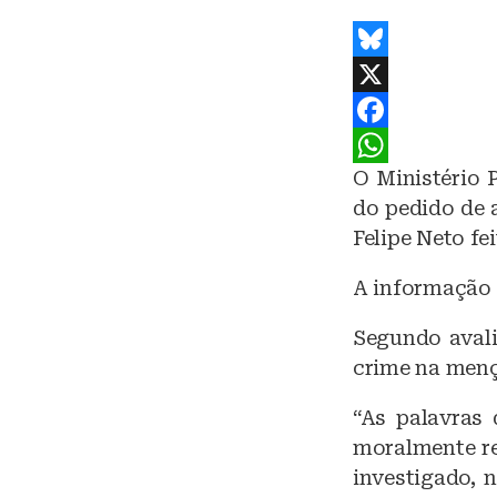
B
l
X
u
F
O Ministério 
e
a
W
do pedido de 
s
c
h
Felipe Neto fe
k
e
a
y
b
t
A informação 
o
s
Segundo avali
o
A
crime na menç
k
p
“As palavras
p
moralmente re
investigado, n