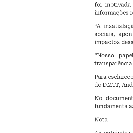
foi motivada
informações r
“A insatisfa
sociais, apo
impactos dess
“Nosso papel
transparência
Para esclarec
do DMTT, Andr
No documento
fundamenta as 
Nota
As entidades 