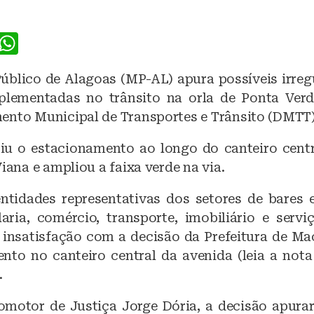
F
W
a
h
Público de Alagoas (MP-AL) apura possíveis irreg
c
at
lementadas no trânsito na orla de Ponta Verd
e
s
ento Municipal de Transportes e Trânsito (DMTT)
b
A
iu o estacionamento ao longo do canteiro cent
o
p
Viana e ampliou a faixa verde na via.
o
p
k
ntidades representativas dos setores de bares e
laria, comércio, transporte, imobiliário e serv
insatisfação com a decisão da Prefeitura de Mac
nto no canteiro central da avenida (leia a nota
.
motor de Justiça Jorge Dória, a decisão apur