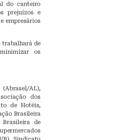
l do canteiro
s prejuízos e
s e empresários
 trabalhará de
minimizar os
(Abrasel/AL),
sociação dos
to de Hotéis,
ção Brasileira
Brasileira de
Supermercados
VB), Sindicato