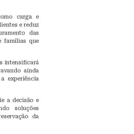
 como carga e
ientes e reduz
turamento das
 famílias que
 intensificará
ravando ainda
a experiência
ie a decisão e
ndo soluções
reservação da