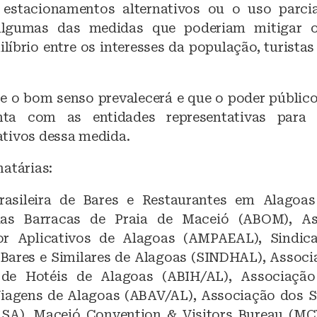
 estacionamentos alternativos ou o uso parcia
algumas das medidas que poderiam mitigar o
ilíbrio entre os interesses da população, turista
 o bom senso prevalecerá e que o poder público
nta com as entidades representativas para 
tivos dessa medida.
atárias:
rasileira de Bares e Restaurantes em Alagoas 
das Barracas de Praia de Maceió (ABOM), As
or Aplicativos de Alagoas (AMPAEAL), Sindica
 Bares e Similares de Alagoas (SINDHAL), Associa
 de Hotéis de Alagoas (ABIH/AL), Associação 
Viagens de Alagoas (ABAV/AL), Associação dos 
SA), Maceió Convention & Visitors Bureau (MC