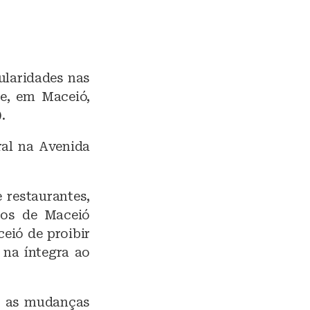
ularidades nas
e, em Maceió,
.
ral na Avenida
 restaurantes,
iços de Maceió
eió de proibir
 na íntegra ao
ar as mudanças