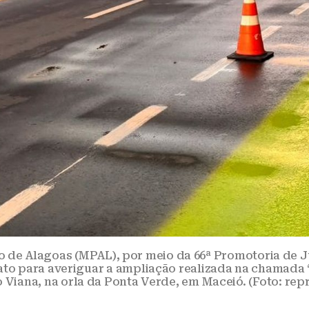
o de Alagoas (MPAL), por meio da 66ª Promotoria de J
ato para averiguar a ampliação realizada na chamada “
o Viana, na orla da Ponta Verde, em Maceió. (Foto: re