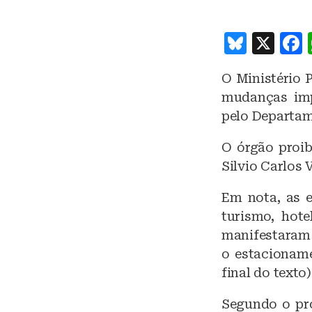
B
X
lu
O Ministério 
e
mudanças imp
s
pelo Departam
k
O órgão proib
y
Silvio Carlos 
Em nota, as e
turismo, hote
manifestaram 
o estacioname
final do texto)
Segundo o pro