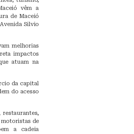
e Maceió vêm a
tura de Maceió
 Avenida Silvio
vam melhorias
rreta impactos
 que atuam na
cio da capital
ndem do acesso
 restaurantes,
 motoristas de
põem a cadeia