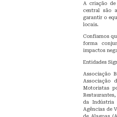
A criação de
central são 
garantir o equ
locais.
Confiamos que
forma conju
impactos nega
Entidades Sign
Associação B
Associação 
Motoristas p
Restaurantes,
da Indústria
Agências de 
de Alagoas (A