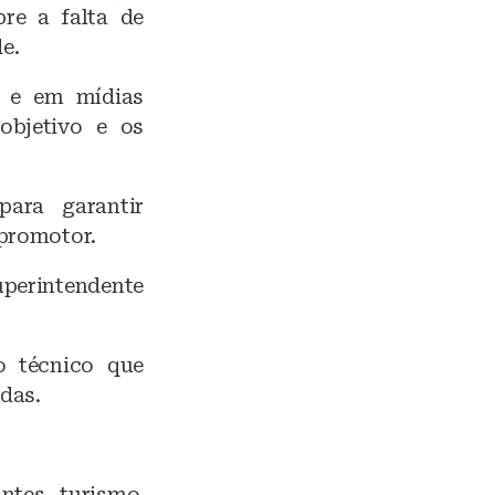
re a falta de
e.
a e em mídias
objetivo e os
para garantir
 promotor.
uperintendente
o técnico que
adas.
ntes, turismo,