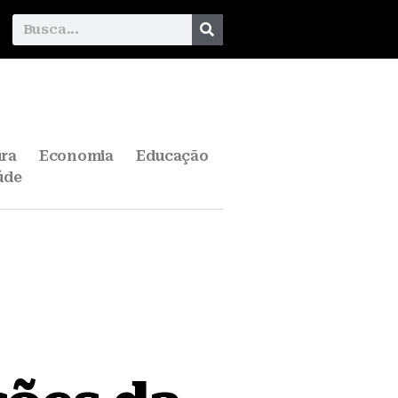
ura
Economia
Educação
úde