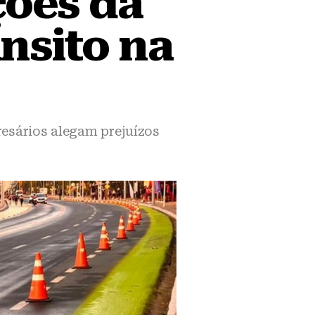
ções da
ânsito na
resários alegam prejuízos