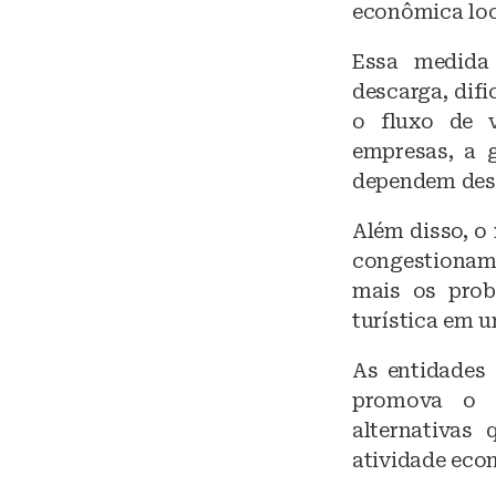
econômica loc
Essa medida 
descarga, dif
o fluxo de v
empresas, a 
dependem dess
Além disso, o
congestionam
mais os prob
turística em 
As entidades 
promova o d
alternativas
atividade econ