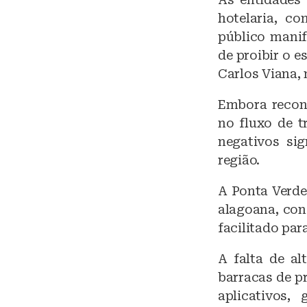
hotelaria, co
público manif
de proibir o e
Carlos Viana, 
Embora recon
no fluxo de t
negativos si
região.
A Ponta Verde
alagoana, con
facilitado par
A falta de al
barracas de p
aplicativos,