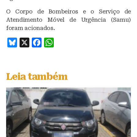
O Corpo de Bombeiros e o Serviço de
Atendimento Móvel de Urgência (Samu)
foram acionados.
B
X
F
W
lu
a
h
e
c
at
s
e
s
Leia também
k
b
A
y
o
p
o
p
k