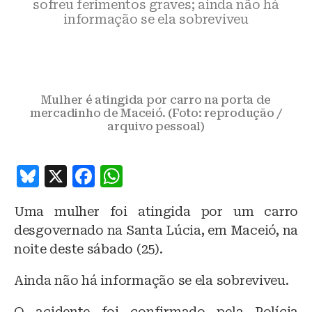
sofreu ferimentos graves; ainda não há
informação se ela sobreviveu
Mulher é atingida por carro na porta de
mercadinho de Maceió. (Foto: reprodução /
arquivo pessoal)
B
X
F
W
lu
a
h
Uma mulher foi atingida por um carro
e
c
at
desgovernado na Santa Lúcia, em Maceió, na
s
e
s
noite deste sábado (25).
k
b
A
Ainda não há informação se ela sobreviveu.
y
o
p
o
p
O acidente foi confirmado pela Polícia