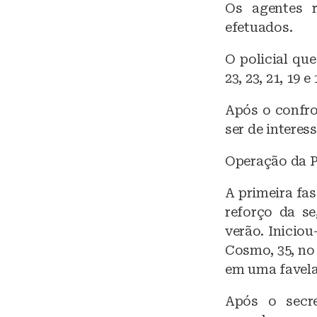
Os agentes r
efetuados.
O policial qu
23, 23, 21, 19 e 
Após o confro
ser de interes
Operação da P
A primeira fa
reforço da se
verão. Inicio
Cosmo, 35, no
em uma favela 
Após o secre