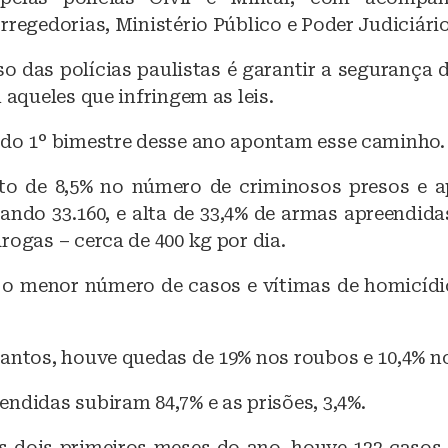
rregedorias, Ministério Público e Poder Judiciário
 das polícias paulistas é garantir a segurança 
a aqueles que infringem as leis.
 do 1° bimestre desse ano apontam esse caminho.
o de 8,5% no número de criminosos presos e a
zando 33.160, e alta de 33,4% de armas apreendida
rogas – cerca de 400 kg por dia.
e o menor número de casos e vítimas de homicíd
antos, houve quedas de 19% nos roubos e 10,4% no
ndidas subiram 84,7% e as prisões, 3,4%.
s dois primeiros meses do ano, houve 122 casos