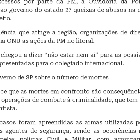
xcessos por parte da PM, a Ouvidoria da Polí
o governo do estado 27 queixas de abusos na 
eiro.
lência que atinge a região, organizações de di
a ONU as ações da PM no litoral.
chegou a dizer “não estar nem aí” para as possí
presentadas para o colegiado internacional.
overno de SP sobre o número de mortes
ece que as mortes em confronto são consequênci
 operações de combate à criminalidade, que tem 
tista.
asos foram apreendidas as armas utilizadas p
s agentes de segurança, sendo as ocorrências
 pelas polícias Civil e Militar, com acomp