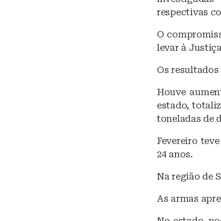
respectivas co
O compromisso
levar à Justiç
Os resultados
Houve aument
estado, totali
toneladas de d
Fevereiro tev
24 anos.
Na região de S
As armas apree
No estado, no