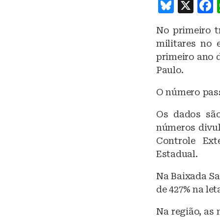
B
X
lu
No primeiro t
e
militares no
s
primeiro ano d
k
Paulo.
y
O número pass
Os dados sã
números divul
Controle Ext
Estadual.
Na Baixada Sa
de 427% na let
Na região, as