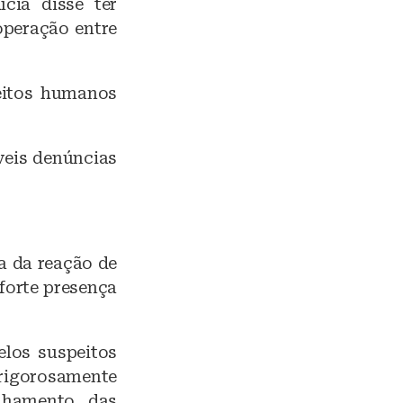
cia disse ter
operação entre
reitos humanos
veis denúncias
a da reação de
forte presença
elos suspeitos
 rigorosamente
anhamento das