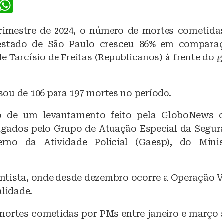
F
W
a
h
rimestre de 2024, o número de mortes cometidas
c
at
 estado de São Paulo cresceu 86% em compara
e
s
e Tarcísio de Freitas (Republicanos) à frente do
b
A
o
p
ou de 106 para 197 mortes no período.
o
p
k
o de um levantamento feito pela GloboNews 
gados pelo Grupo de Atuação Especial da Segur
erno da Atividade Policial (Gaesp), do Minis
ntista, onde desde dezembro ocorre a Operação Ver
alidade.
 mortes cometidas por PMs entre janeiro e março 