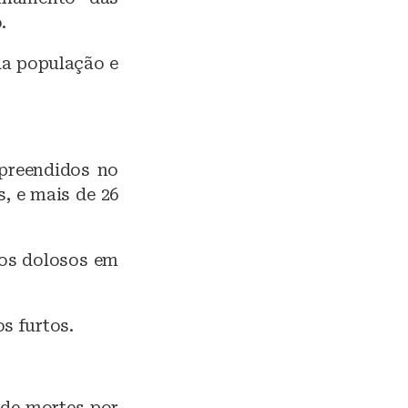
.
da população e
preendidos no
s, e mais de 26
ios dolosos em
s furtos.
 de mortes por