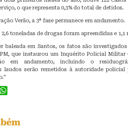
erviço, o que representa 0,3% do total de detidos.
ação Verão, a 3ª fase permanece em andamento.
, 2,6 toneladas de drogas foram apreendidas e 1,1 
r baleada em Santos, os fatos são investigados
 PM, que instaurou um Inquérito Policial Militar
stão em andamento, incluindo o residuográ
s laudos serão remetidos à autoridade policial 
o.”
F
W
a
h
c
at
e
s
mbém
b
A