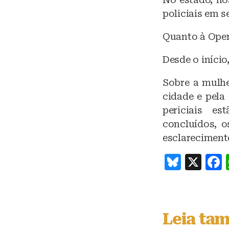
policiais em s
Quanto à Oper
Desde o início
Sobre a mulhe
cidade e pela
periciais e
concluídos, o
esclareciment
B
X
lu
e
s
Leia ta
k