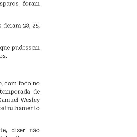
isparos foram
 deram 28, 25,
s que pudessem
os.
o, com foco no
a temporada de
 Samuel Wesley
 patrulhamento
te, dizer não