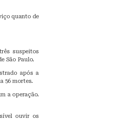
viço quanto de
três suspeitos
de São Paulo.
strado após a
a 56 mortes.
am a operação.
ível ouvir os