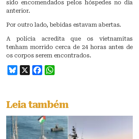
sido encomendados pelos hóspedes no dia
anterior.
Por outro lado, bebidas estavam abertas.
A polícia acredita que os vietnamitas
tenham morrido cerca de 24 horas antes de
os corpos serem encontrados.
B
X
F
W
lu
a
h
e
c
at
s
e
s
Leia também
k
b
A
y
o
p
o
p