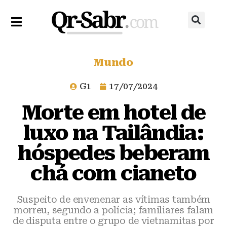
Mundo
G1
17/07/2024
Morte em hotel de
luxo na Tailândia:
hóspedes beberam
chá com cianeto
Suspeito de envenenar as vítimas também
morreu, segundo a polícia; familiares falam
de disputa entre o grupo de vietnamitas por