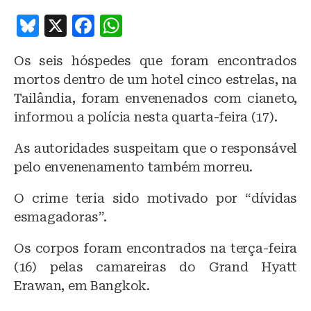
B
X
F
W
lu
a
h
Os seis hóspedes que foram encontrados
e
c
at
mortos dentro de um hotel cinco estrelas, na
s
e
s
Tailândia, foram envenenados com cianeto,
k
b
A
informou a polícia nesta quarta-feira (17).
y
o
p
As autoridades suspeitam que o responsável
o
p
pelo envenenamento também morreu.
k
O crime teria sido motivado por “dívidas
esmagadoras”.
Os corpos foram encontrados na terça-feira
(16) pelas camareiras do Grand Hyatt
Erawan, em Bangkok.