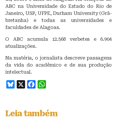
ABC na Universidade do Estado do Rio de
Janeiro, USP, UFPE, Durham University (Grã-
bretanha) e todas as universidades e
faculdades de Alagoas.
O ABC acumula 12.568 verbetes e 6.904
atualizações.
Na matéria, o jornalista descreve passagens
da vida do acadêmico e de sua produção
intelectual.
B
X
F
W
lu
a
h
e
c
at
s
e
s
Leia também