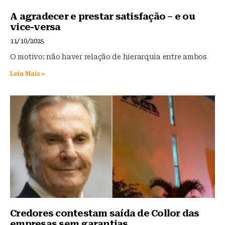
k
b
A
y
o
p
A agradecer e prestar satisfação – e ou
vice-versa
o
p
11/10/2025
k
O motivo: não haver relação de hierarquia entre ambos
Leia Mais »
Credores contestam saída de Collor das
empresas sem garantias