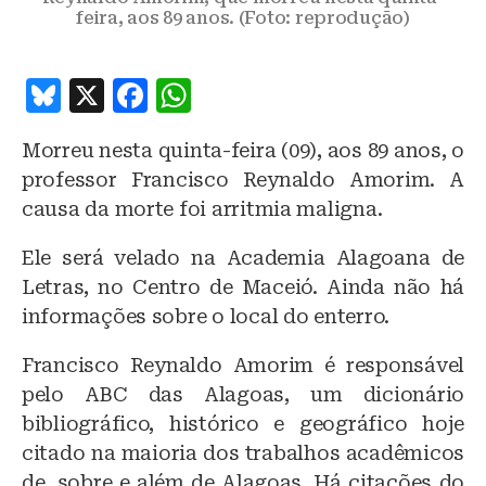
feira, aos 89 anos. (Foto: reprodução)
B
X
F
W
lu
a
h
Morreu nesta quinta-feira (09), aos 89 anos, o
e
c
at
professor Francisco Reynaldo Amorim. A
s
e
s
causa da morte foi arritmia maligna.
k
b
A
Ele será velado na Academia Alagoana de
y
o
p
Letras, no Centro de Maceió. Ainda não há
o
p
informações sobre o local do enterro.
k
Francisco Reynaldo Amorim é responsável
pelo ABC das Alagoas, um dicionário
bibliográfico, histórico e geográfico hoje
citado na maioria dos trabalhos acadêmicos
de, sobre e além de Alagoas. Há citações do