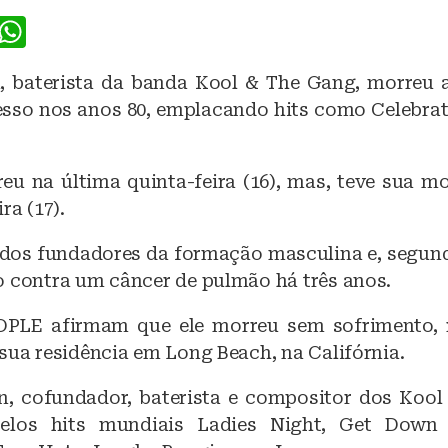
F
W
a
h
 baterista da banda Kool & The Gang, morreu 
c
at
esso nos anos 80, emplacando hits como Celebra
e
s
b
A
reu na última quinta-feira (16), mas, teve sua m
o
p
ra (17).
o
p
k
dos fundadores da formação masculina e, segun
o contra um câncer de pulmão há três anos.
OPLE afirmam que ele morreu sem sofrimento, 
sua residência em Long Beach, na Califórnia.
, cofundador, baterista e compositor dos Koo
elos hits mundiais Ladies Night, Get Down 