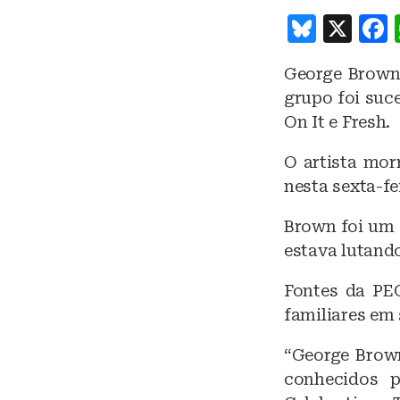
B
X
lu
George Brown,
e
grupo foi suc
s
On It e Fresh.
k
O artista mor
y
nesta sexta-fei
Brown foi um 
estava lutand
Fontes da PE
familiares em 
“George Brown
conhecidos p