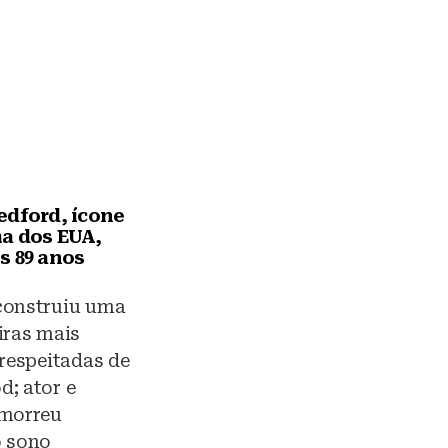
edford, ícone
a dos EUA,
s 89 anos
construiu uma
iras mais
 respeitadas de
; ator e
 morreu
o sono