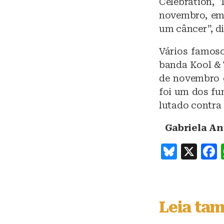
Celebration,
novembro, em 
um câncer”, di
Vários famoso
banda Kool & 
de novembro d
foi um dos fu
lutado contra 
Gabriela An
B
X
lu
e
s
Leia ta
k