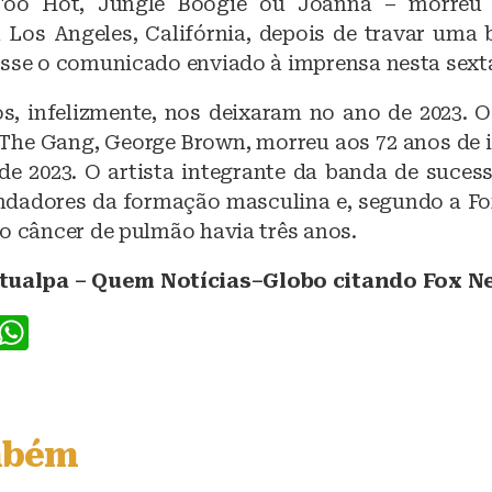
 Too Hot, Jungle Boogie ou Joanna – morreu
Los Angeles, Califórnia, depois de travar uma 
sse o comunicado enviado à imprensa nesta sexta-
s, infelizmente, nos deixaram no ano de 2023. O
The Gang, George Brown, morreu aos 72 anos de i
e 2023. O artista integrante da banda de suces
ndadores da formação masculina e, segundo a F
o câncer de pulmão havia três anos.
tualpa – Quem Notícias–Globo citando Fox 
F
W
a
h
c
at
e
s
mbém
b
A