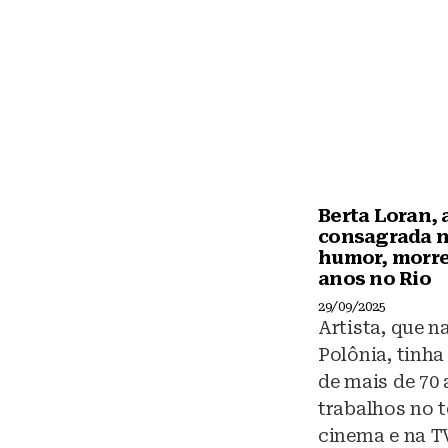
y
Berta Loran, 
consagrada 
humor, morre
anos no Rio
29/09/2025
Artista, que n
Polônia, tinha
de mais de 70
trabalhos no t
cinema e na T