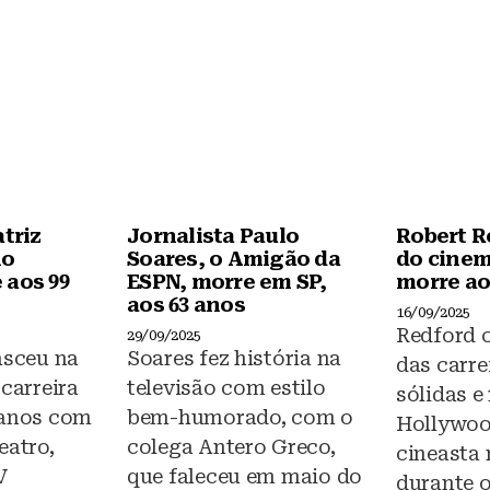
o
p
o
p
k
atriz
Jornalista Paulo
Robert R
no
Soares, o Amigão da
do cinem
 aos 99
ESPN, morre em SP,
morre ao
aos 63 anos
16/09/2025
Redford 
29/09/2025
asceu na
Soares fez história na
das carre
 carreira
televisão com estilo
sólidas e
 anos com
bem-humorado, com o
Hollywood
eatro,
colega Antero Greco,
cineasta
V
que faleceu em maio do
durante 