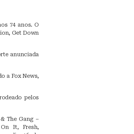
aos 74 anos. O
tion, Get Down
orte anunciada
do a Fox News,
rodeado pelos
l & The Gang –
On It, Fresh,