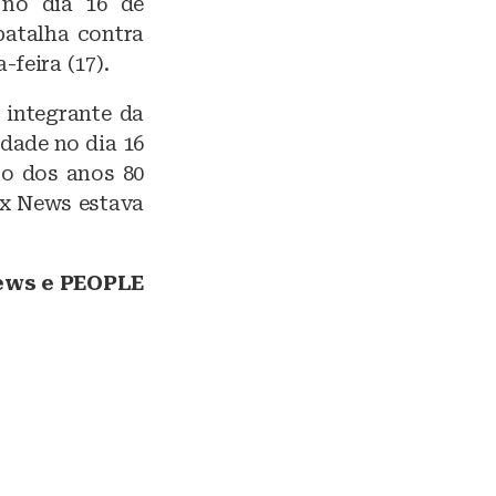
 no dia 16 de
batalha contra
feira (17).
 integrante da
dade no dia 16
so dos anos 80
ox News estava
News e PEOPLE